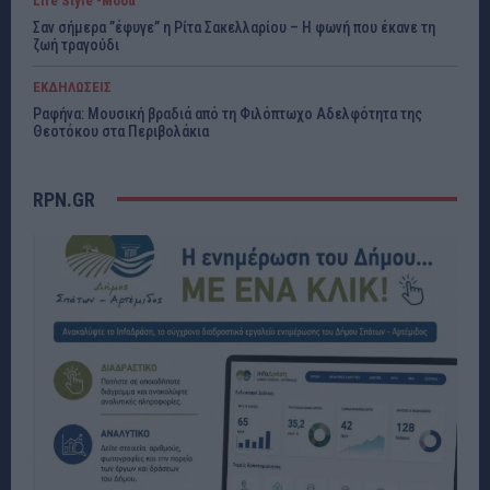
Life Style -Μόδα
Σαν σήμερα ”έφυγε” η Ρίτα Σακελλαρίου – Η φωνή που έκανε τη
ζωή τραγούδι
ΕΚΔΗΛΩΣΕΙΣ
Ραφήνα: Μουσική βραδιά από τη Φιλόπτωχο Αδελφότητα της
Θεοτόκου στα Περιβολάκια
RPN.GR