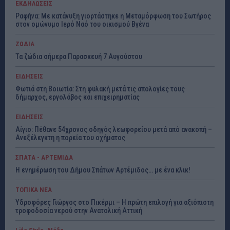
ΕΚΔΗΛΩΣΕΙΣ
Ραφήνα: Με κατάνυξη γιορτάστηκε η Μεταμόρφωση του Σωτήρος
στον ομώνυμο Ιερό Ναό του οικισμού Βγένα
ΖΩΔΙΑ
Τα ζώδια σήμερα Παρασκευή 7 Αυγούστου
ΕΙΔΗΣΕΙΣ
Φωτιά στη Βοιωτία: Στη φυλακή μετά τις απολογίες τους
δήμαρχος, εργολάβος και επιχειρηματίας
ΕΙΔΗΣΕΙΣ
Αίγιο: Πέθανε 54χρονος οδηγός λεωφορείου μετά από ανακοπή –
Ανεξέλεγκτη η πορεία του οχήματος
ΣΠΑΤΑ - ΑΡΤΕΜΙΔΑ
Η ενημέρωση του Δήμου Σπάτων Αρτέμιδος… με ένα κλικ!
ΤΟΠΙΚΑ ΝΕΑ
Υδροφόρες Γιώργος στο Πικέρμι – Η πρώτη επιλογή για αξιόπιστη
τροφοδοσία νερού στην Ανατολική Αττική