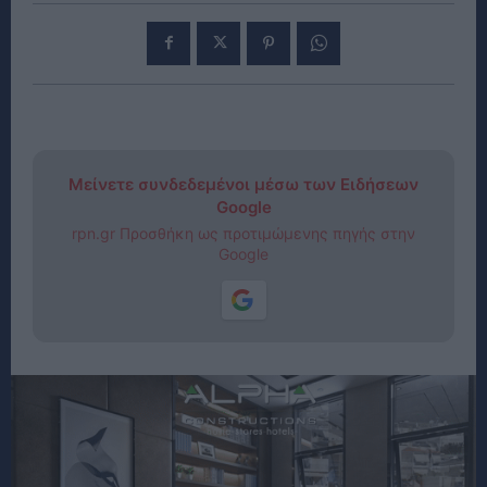
Μείνετε συνδεδεμένοι μέσω των Ειδήσεων
Google
rpn.gr Προσθήκη ως προτιμώμενης πηγής στην
Google