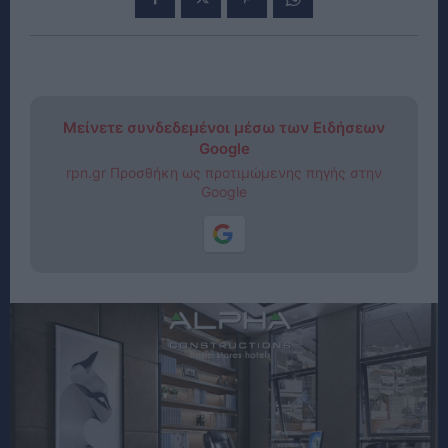
Μείνετε συνδεδεμένοι μέσω των Ειδήσεων
Google
rpn.gr Προσθήκη ως προτιμώμενης πηγής στην
Google