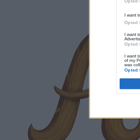
Opted 
I want t
Opted 
I want 
Advertis
Opted 
I want t
of my P
was col
Opted 