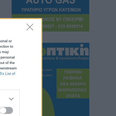
sonal or
ection to
ou may
 personal
out of the
 downstream
B’s List of