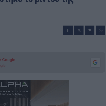
ν Google
ogle