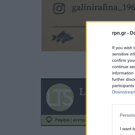
rpn.gr -
Do
If you wish 
sensitive in
confirm you
continue se
information 
further disc
participants
Downstream 
Persona
I want t