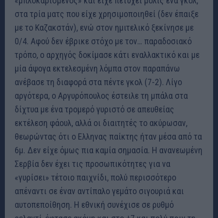
«μπλοκαρισμένος» και είχε πετύχει μόλις ένα γκολ,
στα τρία ματς που είχε χρησιμοποιηθεί (δεν έπαιξε
με το Καζακστάν), ενώ στον ημιτελικό ξεκίνησε με
0/4. Αφού δεν έβρικε στόχο με τον… παραδοσιακό
τρόπο, ο αρχηγός δοκίμασε κάτι εναλλακτικό και με
μία άψογα εκτελεσμένη λόμπα στον παραπάνω
ανέβασε τη διαφορά στα πέντε γκολ (7-2). Λίγο
αργότερα, ο Αργυρόπουλος έστειλε τη μπάλα στα
δίχτυα με ένα τρομερό γυριστό σε απευθείας
εκτέλεση φάουλ, αλλά οι διαιτητές το ακύρωσαν,
θεωρώντας ότι ο Ελληνας παίκτης ήταν μέσα από τα
6μ. Δεν είχε όμως πια καμία σημασία. Η ανανεωμένη
Σερβία δεν έχει τις προσωπικότητες για να
«γυρίσει» τέτοιο παιχνίδι, πολύ περισσότερο
απέναντι σε έναν αντίπαλο γεμάτο σιγουριά και
αυτοπεποίθηση. Η εθνική συνέχισε σε ρυθμό