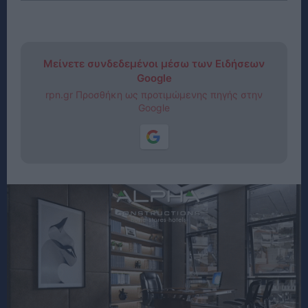
Μείνετε συνδεδεμένοι μέσω των Ειδήσεων
Google
rpn.gr Προσθήκη ως προτιμώμενης πηγής στην
Google