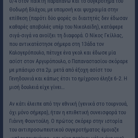
0/4 στον παίκτη παραπάνω και το συγκρότημα του
Θοδωρή Βλάχου, με υπομονή και ψυχραιμία στην
επίθεση (παρότι δύο φορές οι διαιτητές δεν έδωσαν
καθαρές αποβολές υπέρ του Νικολαϊδη), κατάφερε
σιγά-σιγά να ανοίξει τη διαφορά. Ο Νίκος Γκίλλας,
που αντικατέστησε σήμερα στη 13άδα τον
Καλογερόπουλο, πέτυχε ένα γκολ και έδωσε μία
ασίστ στον Αργυρόπουλο, ο Παπαναστασίου σκόραρε
με μπάσιμο στα 2μ. μετά από έξοχη ασίστ του
Γενηδουνιά και κάπως έτσι το ημίχρονο έληξε 6-2. Η
μισή δουλειά είχε γίνει…
Αν κάτι έλειπε από την εθνική (γενικά στο τουρνουά,
όχι μόνο σήμερα), ήταν η επιθετική συνεισφορά του
Γιάννη Φουντούλη. Ο πρώτος σκόρερ στην ιστορία
του αντιπροσωπευτικού συγκροτήματος έμοιαζε