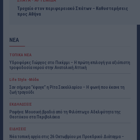
Τροχαίο στον περιφερειακό Σπάτων – Καθυστερήσεις
προς Αθήνα
ΝΕΑ
ΤΟΠΙΚΑ ΝΕΑ
Υδροφόρες Γιώργος στο Πικέρμι – Η πρώτη επιλογή για αξιόπιστη
τροφοδοσία νερού στην Ανατολική Αττική
Life Style -Μόδα
Σαν σήμερα ”έφυγε” η Ρίτα Σακελλαρίου – Η φωνή που έκανε τη
ζωή τραγούδι
ΕΚΔΗΛΩΣΕΙΣ
Ραφήνα: Μουσική βραδιά από τη Φιλόπτωχο Αδελφότητα της
Θεοτόκου στα Περιβολάκια
ΕΙΔΗΣΕΙΣ
Νέα τοπική αργία στις 26 Οκτωβρίου με Προεδρικό Διάταγμα –