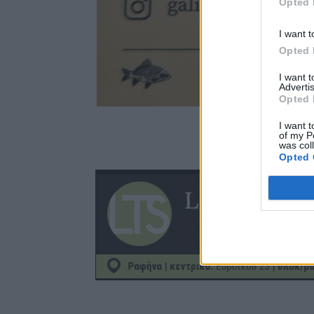
Opted 
I want t
Opted 
I want 
Advertis
Opted 
I want t
of my P
was col
Opted 