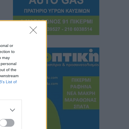
sonal or
ection to
ou may
 personal
out of the
 downstream
B’s List of