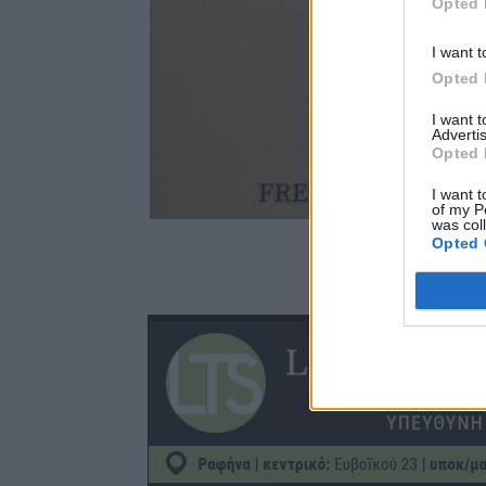
Opted 
I want t
Opted 
I want 
Advertis
Opted 
I want t
of my P
was col
Opted 