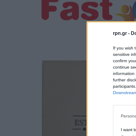
rpn.gr -
Do
If you wish 
sensitive in
confirm you
continue se
information 
further disc
participants
Downstream 
Persona
I want t