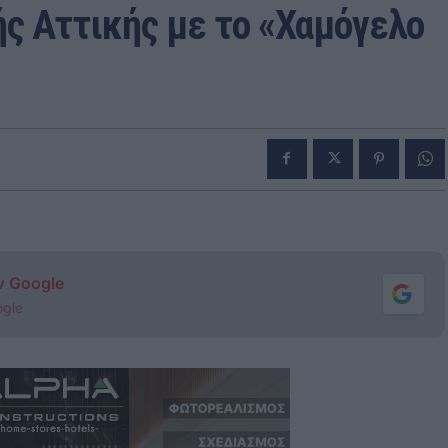
ς Αττικής με το «Χαμόγελο
ν Google
ogle