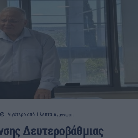
Λιγότερο από 1
λεπτα
Ανάγνωση
υνσης Δευτεροβάθμιας