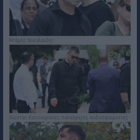
Ντέμης Νικολαιδης
Κώστας Κατσουράνης, παλαίμαχος ποδοσφαιριστής