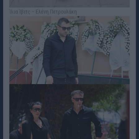
Ίλια Ίβιτς – Ελένη Πετρουλάκη