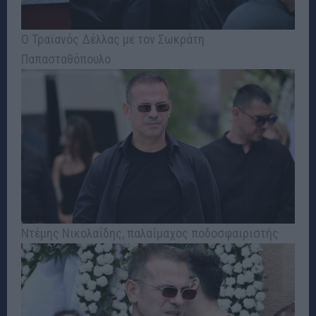
Ο Τραϊανός Δέλλας με τον Σωκράτη
Παπασταθόπουλο
Ντέμης Νικολαΐδης, παλαίμαχος ποδοσφαιριστής