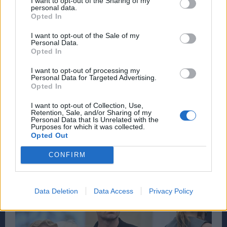
I want to opt-out of the Sharing of my
personal data.
Opted In
I want to opt-out of the Sale of my
Personal Data.
Βασίλης Γκαγκάτσης, πρώην πρόεδρος ΕΠΟ
Opted In
I want to opt-out of processing my
Personal Data for Targeted Advertising.
Opted In
I want to opt-out of Collection, Use,
Retention, Sale, and/or Sharing of my
Personal Data that Is Unrelated with the
Purposes for which it was collected.
Opted Out
CONFIRM
Βασίλης Σαμπράκος, δημοσιογράφος
Data Deletion
Data Access
Privacy Policy