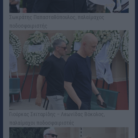
Σωκράτης Παπασταθόπουλος, παλαίμαχος
ποδοσφαιριστής
Γιούρκας Σεϊταρίδης – Λεωνίδας Βόκολος,
παλαίμαχοι ποδοσφαιριστές