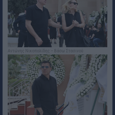
Αντώνης Νικοπολίδης – Βάσω Στασινού