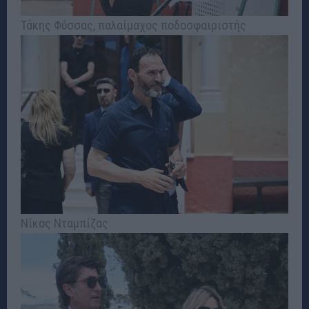
Τάκης Φύσσας, παλαίμαχος ποδοσφαιριστής
Νίκος Νταμπίζας