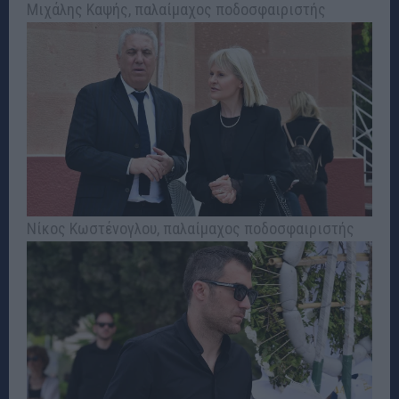
Μιχάλης Καψής, παλαίμαχος ποδοσφαιριστής
Νίκος Κωστένογλου, παλαίμαχος ποδοσφαιριστής