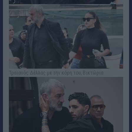
Τραϊανός Δέλλας με την κόρη του, Βικτώρια