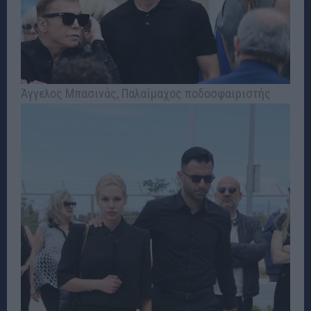
Άγγελος Μπασινάς, Παλαίμαχος ποδοσφαιριστής