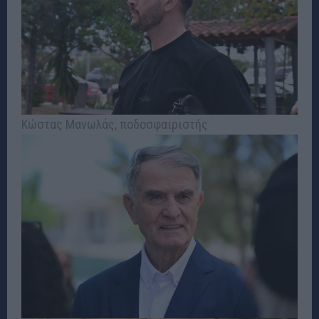
Κώστας Μανωλάς, ποδοσφαιριστής