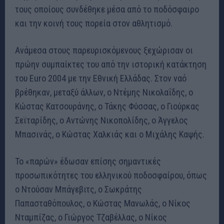
τους οποίους συνδέθηκε μέσα από το ποδόσφαιρο
και την κοινή τους πορεία στον αθλητισμό.
Ανάμεσα στους παρευρισκόμενους ξεχώρισαν οι
πρώην συμπαίκτες του από την ιστορική κατάκτηση
του Euro 2004 με την Εθνική Ελλάδας. Στον ναό
βρέθηκαν, μεταξύ άλλων, ο Ντέμης Νικολαΐδης, ο
Κώστας Κατσουράνης, ο Τάκης Φύσσας, ο Γιούρκας
Σεϊταρίδης, ο Αντώνης Νικοπολίδης, ο Άγγελος
Μπασινάς, ο Κώστας Χαλκιάς και ο Μιχάλης Καψής.
Το «παρών» έδωσαν επίσης σημαντικές
προσωπικότητες του ελληνικού ποδοσφαίρου, όπως
ο Ντούσαν Μπάγεβιτς, ο Σωκράτης
Παπασταθόπουλος, ο Κώστας Μανωλάς, ο Νίκος
Νταμπίζας, ο Γιώργος Τζαβέλλας, ο Νίκος