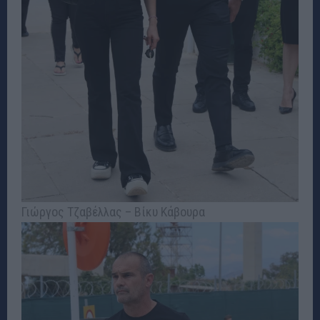
Γιώργος Τζαβέλλας – Βίκυ Κάβουρα