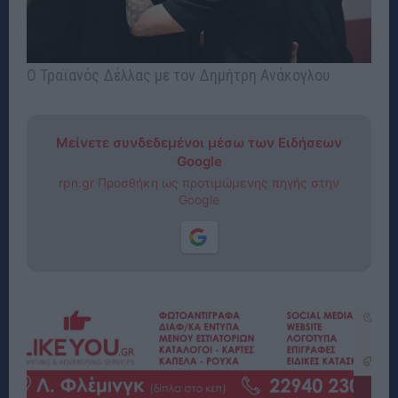
Ο Τραϊανός Δέλλας με τον Δημήτρη Ανάκογλου
Μείνετε συνδεδεμένοι μέσω των Ειδήσεων
Google
rpn.gr Προσθήκη ως προτιμώμενης πηγής στην
Google