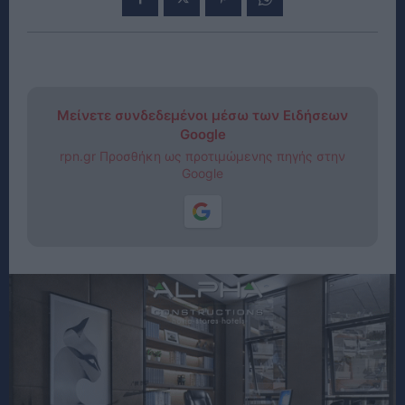
Μείνετε συνδεδεμένοι μέσω των Ειδήσεων
Google
rpn.gr Προσθήκη ως προτιμώμενης πηγής στην
Google