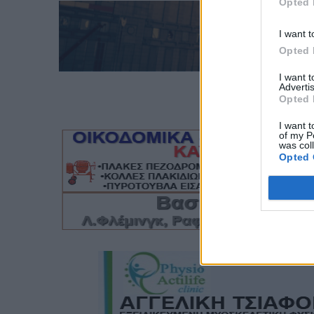
Opted 
I want t
Opted 
I want 
Advertis
Opted 
I want t
of my P
was col
Opted 