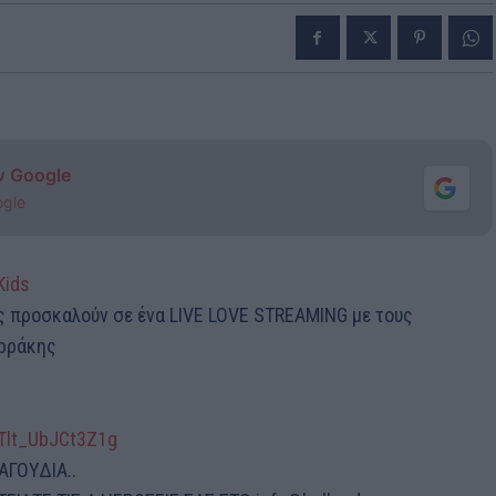
ν Google
ogle
Kids
 προσκαλούν σε ένα LIVE LOVE STREAMING με τους
ερράκης
Tlt_UbJCt3Z1g
ΑΓΟΥΔΙΑ..