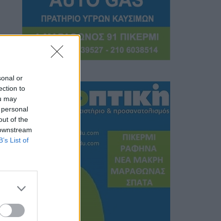
sonal or
ection to
ou may
 personal
out of the
 downstream
B’s List of