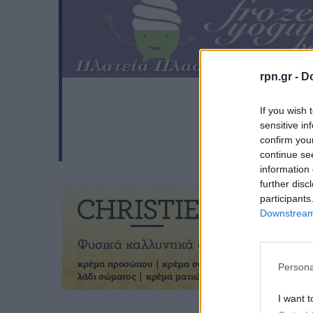
rpn.gr -
Do
If you wish 
sensitive in
confirm you
continue se
information 
further disc
participants
Downstream 
Persona
I want t