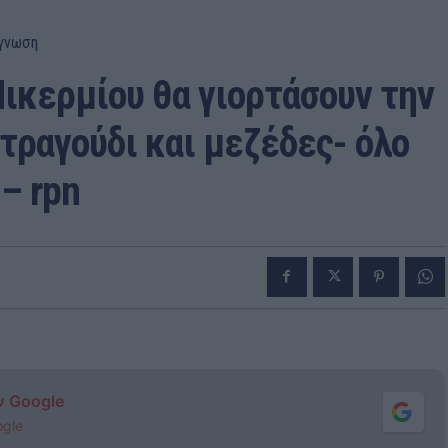
γνωση
ικερμίου θα γιορτάσουν την
τραγούδι και μεζέδες- όλο
– rpn
ν Google
ogle