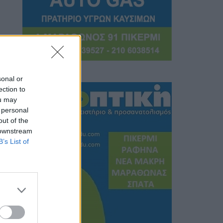
sonal or
ection to
ou may
 personal
out of the
 downstream
B’s List of