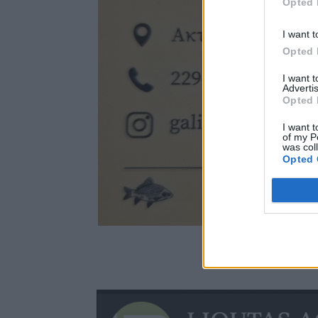
Opted 
I want t
Opted 
I want 
Advertis
Opted 
I want t
of my P
was col
Opted 