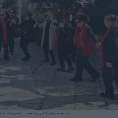
και μεζέδες- όλο το πρόγραμμα Μαρτίου – anattica