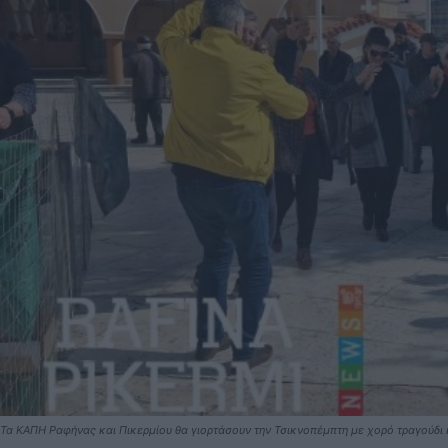
Τα ΚΑΠΗ Ραφήνας και Πικερμίου θα γιορτάσουν την Τσικνοπέμπτη με χορό τραγούδι 