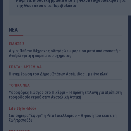
Ραφήνα: Μουσική βραδιά από τη Φιλόπτωχο Αδελφότητα
της Θεοτόκου στα Περιβολάκια
ΝΕΑ
ΕΙΔΗΣΕΙΣ
Αίγιο: Πέθανε 54χρονος οδηγός λεωφορείου μετά από ανακοπή –
Ανεξέλεγκτη η πορεία του οχήματος
ΣΠΑΤΑ - ΑΡΤΕΜΙΔΑ
Η ενημέρωση του Δήμου Σπάτων Αρτέμιδος… με ένα κλικ!
ΤΟΠΙΚΑ ΝΕΑ
Υδροφόρες Γιώργος στο Πικέρμι – Η πρώτη επιλογή για αξιόπιστη
τροφοδοσία νερού στην Ανατολική Αττική
Life Style -Μόδα
Σαν σήμερα ”έφυγε” η Ρίτα Σακελλαρίου – Η φωνή που έκανε τη
ζωή τραγούδι