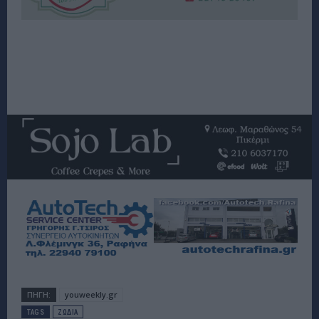
ΠΗΓΗ:
youweekly.gr
TAGS
ΖΩΔΙΑ