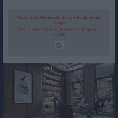
Μείνετε συνδεδεμένοι μέσω των Ειδήσεων
Google
rpn.gr Προσθήκη ως προτιμώμενης πηγής στην
Google