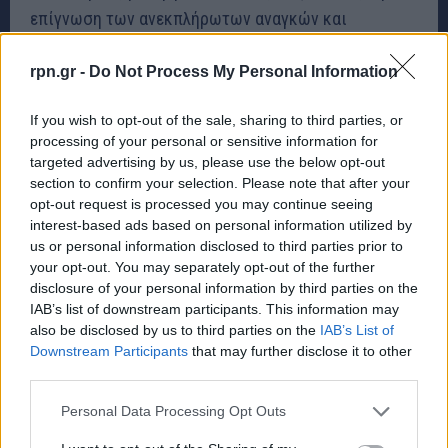
επίγνωση των ανεκπλήρωτων αναγκών και
επιθυμιών σας. Η καθημερινή ρουτίνα μπορεί να μας
rpn.gr -
Do Not Process My Personal Information
αποσυνδέσει από τη δύναμη και τη σοφία της
φαντασίας μας. Η φαντασία εμπνέει τη
If you wish to opt-out of the sale, sharing to third parties, or
δημιουργικότητα, επιτρέποντας νέες εκφράσεις του
processing of your personal or sensitive information for
αυθεντικού σας εαυτού και επανασυνδέοντάς σας με
targeted advertising by us, please use the below opt-out
section to confirm your selection. Please note that after your
το εσωτερικό σας παιδί. Για παράδειγμα, αν σας
opt-out request is processed you may continue seeing
έρθει στο μυαλό ένα όραμα, μια εικόνα ή μια ιστορία,
interest-based ads based on personal information utilized by
σκεφτείτε να της δώσετε μια δημιουργική μορφή,
us or personal information disclosed to third parties prior to
your opt-out. You may separately opt-out of the further
μέσω της ζωγραφικής, του χορού, της αφήγησης
disclosure of your personal information by third parties on the
μίας ιστορίας, της συγγραφής ή της υποκριτικής.
IAB’s list of downstream participants. This information may
also be disclosed by us to third parties on the
IAB’s List of
Downstream Participants
that may further disclose it to other
third parties.
Μείνετε συνδεδεμένοι μέσω των Ειδήσεων
Google
Personal Data Processing Opt Outs
rpn.gr Προσθήκη ως προτιμώμενης πηγής στην
Google