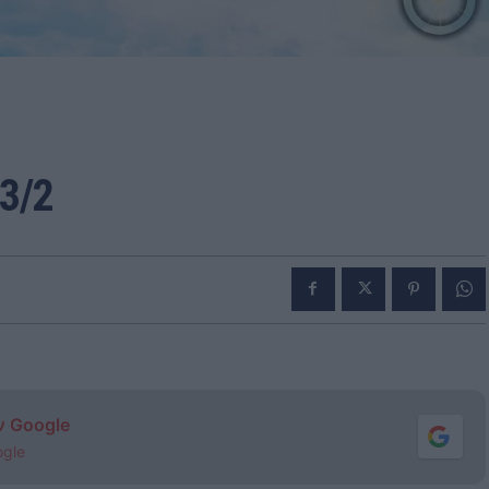
3/2
ν Google
ogle