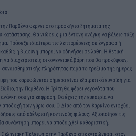
ώδια
 στην Παρθένο φέρνει στο προσκήνιο ζητήματα της
υ κατάστασης. Θα νιώσεις μια έντονη ανάγκη να βάλεις τάξη
ημα. Πρόσεξε ιδιαίτερα τις λεπτομέρειες σε έγγραφα ή
καθώς η βιασύνη μπορεί να οδηγήσει σε λάθη. Η θετική
η να διαχειριστείς οικογενειακά βάρη που θα προκύψουν,
 συναισθηματικής πληρότητας παρά το τρέξιμο της ημέρας.
λειψη που κορυφώνεται σήμερα είναι εξαιρετικά ευνοϊκή για
ζώδιο, την Παρθένο. Η Τρίτη θα φέρει γεγονότα που
 ανάγκη σου για έκφραση. Θα έχεις την ευκαιρία να
ν αποδοχή των γύρω σου. Ο Δίας από τον Καρκίνο ενισχύει
ιδήσεις από αδέλφια ή κοντινούς φίλους. Αξιοποίησε τις
ία συνάντηση μπορεί να αποδειχθεί καθοριστική.
την Σεληνιακή Έκλειψη στην Παρθένο επικεντρώνεσαι στον