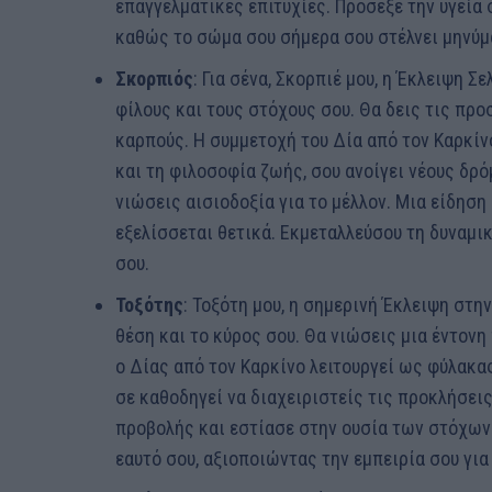
επαγγελματικές επιτυχίες. Πρόσεξε την υγεία 
καθώς το σώμα σου σήμερα σου στέλνει μηνύμα
Σκορπιός
: Για σένα, Σκορπιέ μου, η Έκλειψη Σ
φίλους και τους στόχους σου. Θα δεις τις πρ
καρπούς. Η συμμετοχή του Δία από τον Καρκίνο
και τη φιλοσοφία ζωής, σου ανοίγει νέους δρό
νιώσεις αισιοδοξία για το μέλλον. Μια είδηση
εξελίσσεται θετικά. Εκμεταλλεύσου τη δυναμικ
σου.
Τοξότης
: Τοξότη μου, η σημερινή Έκλειψη στη
θέση και το κύρος σου. Θα νιώσεις μια έντον
ο Δίας από τον Καρκίνο λειτουργεί ως φύλακα
σε καθοδηγεί να διαχειριστείς τις προκλήσει
προβολής και εστίασε στην ουσία των στόχων σ
εαυτό σου, αξιοποιώντας την εμπειρία σου για