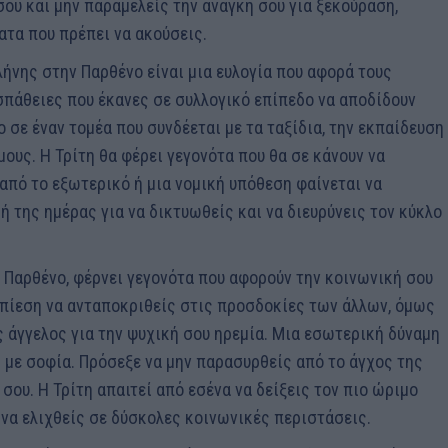
σου και μην παραμελείς την ανάγκη σου για ξεκούραση,
τα που πρέπει να ακούσεις.
ελήνης στην Παρθένο είναι μια ευλογία που αφορά τους
οσπάθειες που έκανες σε συλλογικό επίπεδο να αποδίδουν
 σε έναν τομέα που συνδέεται με τα ταξίδια, την εκπαίδευση
μους. Η Τρίτη θα φέρει γεγονότα που θα σε κάνουν να
 από το εξωτερικό ή μια νομική υπόθεση φαίνεται να
ή της ημέρας για να δικτυωθείς και να διευρύνεις τον κύκλο
ν Παρθένο, φέρνει γεγονότα που αφορούν την κοινωνική σου
η πίεση να ανταποκριθείς στις προσδοκίες των άλλων, όμως
ς άγγελος για την ψυχική σου ηρεμία. Μια εσωτερική δύναμη
ς με σοφία. Πρόσεξε να μην παρασυρθείς από το άγχος της
ου. Η Τρίτη απαιτεί από εσένα να δείξεις τον πιο ώριμο
 να ελιχθείς σε δύσκολες κοινωνικές περιστάσεις.