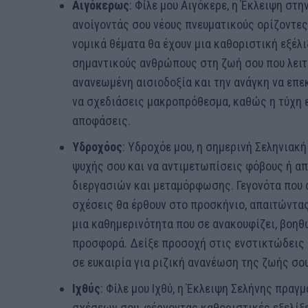
Αιγόκερως
: Φίλε μου Αιγόκερε, η Έκλειψη στη
ανοίγοντάς σου νέους πνευματικούς ορίζοντες.
νομικά θέματα θα έχουν μια καθοριστική εξέλι
σημαντικούς ανθρώπους στη ζωή σου που λειτ
ανανεωμένη αισιοδοξία και την ανάγκη να επε
να σχεδιάσεις μακροπρόθεσμα, καθώς η τύχη ε
αποφάσεις.
Υδροχόος
: Υδροχόε μου, η σημερινή Σεληνιακ
ψυχής σου και να αντιμετωπίσεις φόβους ή α
διεργασιών και μεταμόρφωσης. Γεγονότα που 
σχέσεις θα έρθουν στο προσκήνιο, απαιτώντας
μια καθημερινότητα που σε ανακουφίζει, βοηθ
προσφορά. Δείξε προσοχή στις ενστικτώδεις 
σε ευκαιρία για ριζική ανανέωση της ζωής σου
Ιχθύς
: Φίλε μου Ιχθύ, η Έκλειψη Σελήνης πρα
σχέσεων σου, φέρνοντας καθοριστικές εξελίξει