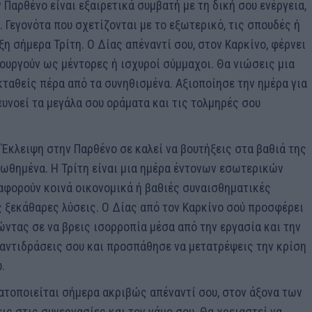
ν Παρθένο είναι εξαιρετικά συμβατή με τη δική σου ενέργεια,
 Γεγονότα που σχετίζονται με το εξωτερικό, τις σπουδές ή
ξη σήμερα Τρίτη. Ο Δίας απέναντί σου, στον Καρκίνο, φέρνει
ουργούν ως μέντορες ή ισχυροί σύμμαχοι. Θα νιώσεις μια
κταθείς πέρα από τα συνηθισμένα. Αξιοποίησε την ημέρα για
υνοεί τα μεγάλα σου οράματα και τις τολμηρές σου
ή Έκλειψη στην Παρθένο σε καλεί να βουτήξεις στα βαθιά της
πωθημένα. Η Τρίτη είναι μια ημέρα έντονων εσωτερικών
αφορούν κοινά οικονομικά ή βαθιές συναισθηματικές
 ξεκάθαρες λύσεις. Ο Δίας από τον Καρκίνο σού προσφέρει
ώντας σε να βρεις ισορροπία μέσα από την εργασία και την
αντιδράσεις σου και προσπάθησε να μετατρέψεις την κρίση
.
γματοποιείται σήμερα ακριβώς απέναντί σου, στον άξονα των
ς στις συνεργασίες και τον γάμο σου. Θα χρειαστεί να