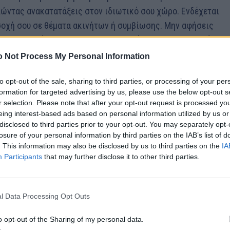
αλώντας ανακατατάξεις στον ιδιωτικό σου χώρο. Ενδέχεται
σοχή σου σε θέματα ακινήτων ή συμβίωσης. Μην αφήσεις
ε οικεία πρόσωπα. Η ευεργετική παρέμβαση του Δία από τον
ική και ηθική στήριξη για να ανταπεξέλθεις. Είναι μια
 Not Process My Personal Information
να βρεις την εσωτερική σου ισορροπία.
to opt-out of the sale, sharing to third parties, or processing of your per
ζεται η Σεληνιακή Έκλειψη στο ζώδιο της Παρθένου με τον
formation for targeted advertising by us, please use the below opt-out s
ειτουργεί ως εφαλτήριο για την κοινωνική σου ανάδειξη. Θα
r selection. Please note that after your opt-out request is processed y
eing interest-based ads based on personal information utilized by us or
και συμφωνίες που θα διευρύνουν τους ορίζοντές σου. Είναι
disclosed to third parties prior to your opt-out. You may separately opt-
παρουσία σου δεν περνά απαρατήρητη. Πρόσεξε μόνο να μην
losure of your personal information by third parties on the IAB’s list of
είς περισσότερα από όσα μπορείς να δώσεις. Η θετική
. This information may also be disclosed by us to third parties on the
IA
Participants
that may further disclose it to other third parties.
α που μπορούν να σε βοηθήσουν στους στόχους σου.
αφέρον σου είναι δοσμένο στις αξίες σου, τόσο τις υλικές
λειψη στην Παρθένο φέρνει γεγονότα που σε αναγκάζουν να
l Data Processing Opt Outs
ό για σένα, . Ίσως νιώσεις μια προσωρινή ανασφάλεια, όμως
o opt-out of the Sharing of my personal data.
αρασκηνιακά υπέρ σου. Θα διαπιστώσεις ότι διαθέτεις κρυφά