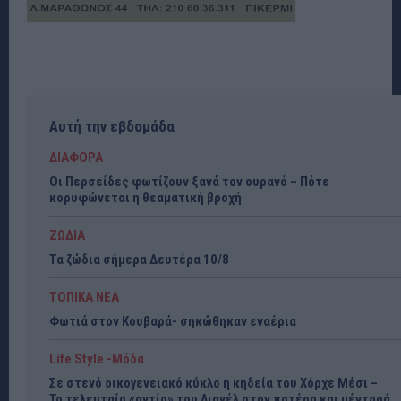
Αυτή την εβδομάδα
ΔΙΑΦΟΡΑ
Οι Περσείδες φωτίζουν ξανά τον ουρανό – Πότε
κορυφώνεται η θεαματική βροχή
ΖΩΔΙΑ
Τα ζώδια σήμερα Δευτέρα 10/8
ΤΟΠΙΚΑ ΝΕΑ
Φωτιά στον Κουβαρά- σηκώθηκαν εναέρια
Life Style -Μόδα
Σε στενό οικογενειακό κύκλο η κηδεία του Χόρχε Μέσι –
Το τελευταίο «αντίο» του Λιονέλ στον πατέρα και μέντορά