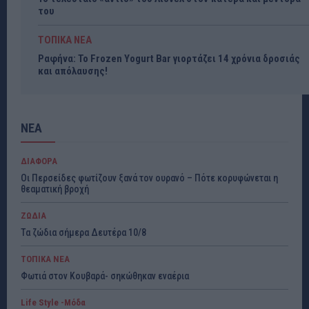
του
ΤΟΠΙΚΑ ΝΕΑ
Ραφήνα: Το Frozen Yogurt Bar γιορτάζει 14 χρόνια δροσιάς
και απόλαυσης!
ΝΕΑ
ΔΙΑΦΟΡΑ
Οι Περσείδες φωτίζουν ξανά τον ουρανό – Πότε κορυφώνεται η
θεαματική βροχή
ΖΩΔΙΑ
Τα ζώδια σήμερα Δευτέρα 10/8
ΤΟΠΙΚΑ ΝΕΑ
Φωτιά στον Κουβαρά- σηκώθηκαν εναέρια
Life Style -Μόδα