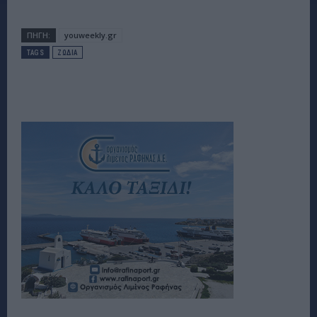
ΠΗΓΗ:
youweekly.gr
TAGS
ΖΩΔΙΑ