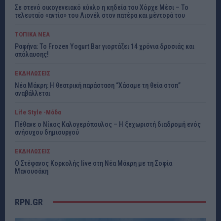
Σε στενό οικογενειακό κύκλο η κηδεία του Χόρχε Μέσι – Το
τελευταίο «αντίο» του Λιονέλ στον πατέρα και μέντορά του
ΤΟΠΙΚΑ ΝΕΑ
Ραφήνα: Το Frozen Yogurt Bar γιορτάζει 14 χρόνια δροσιάς και
απόλαυσης!
ΕΚΔΗΛΩΣΕΙΣ
Νέα Μάκρη: Η θεατρική παράσταση “Χάσαμε τη θεία στοπ”
αναβάλλεται
Life Style -Μόδα
Πέθανε ο Νίκος Καλογερόπουλος – Η ξεχωριστή διαδρομή ενός
ανήσυχου δημιουργού
ΕΚΔΗΛΩΣΕΙΣ
Ο Στέφανος Κορκολής live στη Νέα Μάκρη με τη Σοφία
Μανουσάκη
RPN.GR