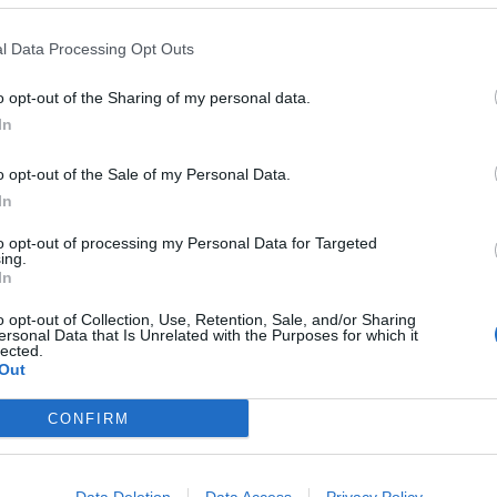
Επεισοδιακή αποδείχθηκε η πενταήμερη εκδρομή
Α
μαθητών σχολείου στην Αλεξανδρούπολη την
ε
l Data Processing Opt Outs
περασμένη εβδομάδα, που κατέληξε στη
7
σύλληψη τεσσάρων μαθητών. Σύμφωνα με
o opt-out of the Sharing of my personal data.
πληροφορίες, όλα έγιναν...
In
o opt-out of the Sale of my Personal Data.
In
to opt-out of processing my Personal Data for Targeted
ing.
In
o opt-out of Collection, Use, Retention, Sale, and/or Sharing
ersonal Data that Is Unrelated with the Purposes for which it
lected.
Out
CONFIRM
Πήγαν να ληστέψουν αστυνομικό , αλλά έπεσαν