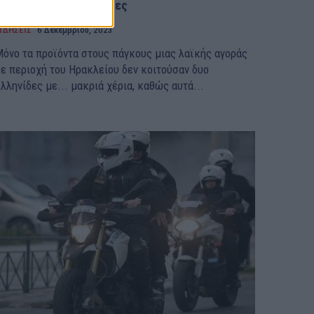
αναλήψεις με τις κάρτες
ΙΔΗΣΕΙΣ
6 Δεκεμβρίου, 2023
όνο τα προϊόντα στους πάγκους μιας λαϊκής αγοράς
ε περιοχή του Ηρακλείου δεν κοιτούσαν δυο
λληνίδες με... μακριά χέρια, καθώς αυτά...