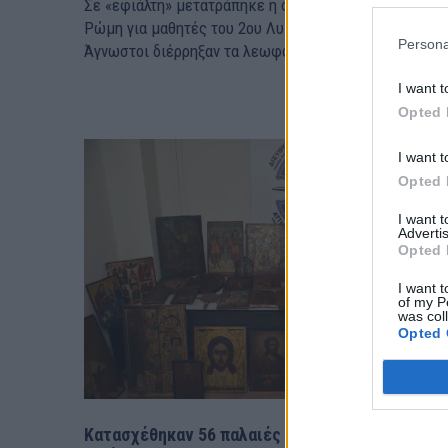
Σε «εφιάλτη» μετατράπηκε η σχολική εκδρομή στη
Ρώμη για μαθητές του 2ου Λυκείου Ηρακλείου:
Persona
Άγνωστοι διέρρηξαν τα λεωφορεία και...
I want t
Opted 
I want t
Opted 
I want 
Advertis
Opted 
I want t
of my P
was col
Opted 
Κατασχέθηκαν 56 παλαιές εκκλησιαστικές