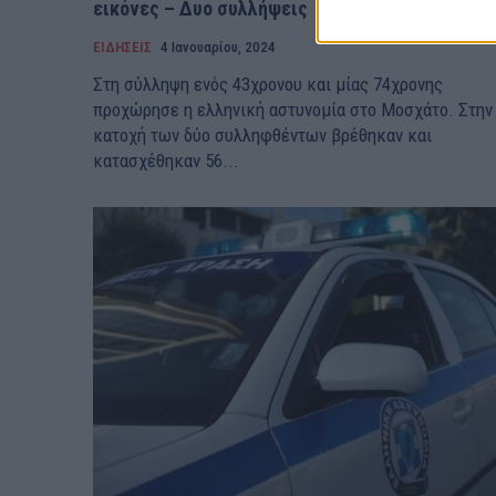
εικόνες – Δυο συλλήψεις
ΕΙΔΗΣΕΙΣ
4 Ιανουαρίου, 2024
Στη σύλληψη ενός 43χρονου και μίας 74χρονης
προχώρησε η ελληνική αστυνομία στο Μοσχάτο. Στην
κατοχή των δύο συλληφθέντων βρέθηκαν και
κατασχέθηκαν 56...