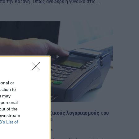
από την Κοζάνη. Όπως ανέφερε η γυναίκα στις...
sonal or
ection to
ou may
 personal
out of the
«Ξάφριζε» τους τραπεζικούς λογαριασμούς του
 downstream
ηλικιωμένου φίλου του
B’s List of
ΙΔΗΣΕΙΣ
9 Φεβρουαρίου, 2024