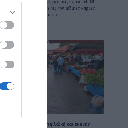
ναλήψεις και διαδικτυακές αγορές, ύψους 64.000
υρώ, φέρεται να έκανε με τις τραπεζικές κάρτες
3χρονου ένας άνδρας, 31 ετών,...
Έκλεβαν πορτοφόλια στη λαϊκή και έκαναν