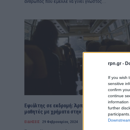
άνθρωπος που έμελλε να γίνει γνωστός...
rpn.gr -
Do
If you wish 
sensitive in
confirm you
continue se
information 
Εφιάλτης σε εκδρομή: Άρπαξαν τσάντες από
further disc
μαθητές με χρήματα στην Ρώμη – rpn
participants
Downstream 
ΕΙΔΗΣΕΙΣ
29 Φεβρουαρίου, 2024