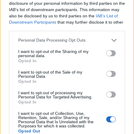
disclosure of your personal information by third parties on the
Γεράσιμος Βουδούρης: Μέτρα πρόληψης των
IAB’s list of downstream participants. This information may
μαθητών κατα του Covid-19 και της Γρίπης Α
also be disclosed by us to third parties on the
IAB’s List of
και Β
Downstream Participants
that may further disclose it to other
ΡΑΦΗΝΑ - ΠΙΚΕΡΜΙ
7 Ιανουαρίου, 2024
third parties.
Τις τελευταίες εβδομάδες παρατηρείται εντονότατη
Personal Data Processing Opt Outs
αύξηση των κρουσμάτων του κορονοϊού και της γρίπης
τύπου Α και Β. Η έξαρση αυτή...
I want to opt-out of the Sharing of my
personal data.
Opted In
I want to opt-out of the Sale of my
Personal Data.
Opted In
I want to opt-out of processing my
Personal Data for Targeted Advertising.
Opted In
I want to opt-out of Collection, Use,
Retention, Sale, and/or Sharing of my
Personal Data that Is Unrelated with the
Purposes for which it was collected.
Opted Out