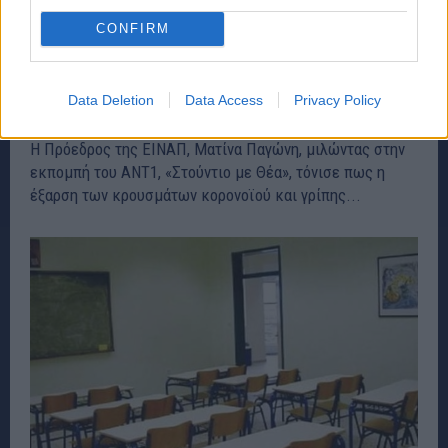
CONFIRM
Παγώνη: Οι γονείς να μη στέλνουν τα παιδιά
στο σχολείο όταν έχουν συμπτώματα
Data Deletion
Data Access
Privacy Policy
ΕΙΔΗΣΕΙΣ
6 Ιανουαρίου, 2024
Η Πρόεδρος της ΕΙΝΑΠ, Ματίνα Παγώνη, μιλώντας στην
εκπομπή του ΑΝΤ1, «Στούντιο με Θέα», τόνισε πως η
έξαρση των κρουσμάτων κορονοϊού και γρίπης...