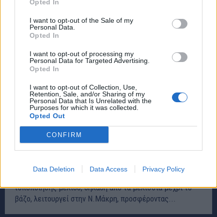
Opted In
I want to opt-out of the Sale of my
Personal Data.
Opted In
I want to opt-out of processing my
Personal Data for Targeted Advertising.
Opted In
I want to opt-out of Collection, Use,
Retention, Sale, and/or Sharing of my
Personal Data that Is Unrelated with the
Purposes for which it was collected.
Opted Out
Χειροποίητα προϊόντα μέλισσας από την
CONFIRM
Χριστίνα Σακαρίκου στην Ν.Μάκρη!
ΜΑΡΑΘΩΝΑΣ - ΝΕΑ ΜΑΚΡΗ
16 Οκτωβρίου, 2019
Data Deletion
Data Access
Privacy Policy
Μια πρότυπη μονάδα κάθετης παραγωγής και
τυποποίησης μελιού, δηλαδή από τα μελίσσια μέχρι το
βάζο, λειτουργεί στην Ν.Μάκρη, προσφέροντας...