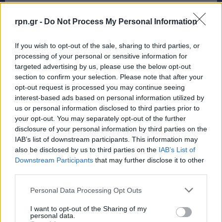
rpn.gr -
Do Not Process My Personal Information
If you wish to opt-out of the sale, sharing to third parties, or
processing of your personal or sensitive information for
targeted advertising by us, please use the below opt-out
section to confirm your selection. Please note that after your
opt-out request is processed you may continue seeing
interest-based ads based on personal information utilized by
us or personal information disclosed to third parties prior to
your opt-out. You may separately opt-out of the further
Γύρη και βασιλικός πολτός από την Ν.Μάκρη
disclosure of your personal information by third parties on the
στις καλύτερες αγορές!
IAB’s list of downstream participants. This information may
also be disclosed by us to third parties on the
IAB’s List of
ΑΘΛΗΤΙΚΑ
11 Νοεμβρίου, 2019
Downstream Participants
that may further disclose it to other
Το μελισσοκομείο της οικογένειας Σακαρίκου φημίζεται
third parties.
για την ποιότητά του, προσφέροντας εδώ και 40 χρόνια
αγνά μέλια και προϊόντα...
Personal Data Processing Opt Outs
I want to opt-out of the Sharing of my
personal data.