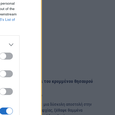
 personal
out of the
 downstream
B’s List of
Δύο θύματα στο κυνήγι του κρυμμένου θησαυρού
στο Μεσολόγγι
ΙΔΗΣΕΙΣ
19 Οκτωβρίου, 2019
 Αγγελική Νικολούλη σε μια δύσκολη αποστολή στην
αρδιά της ελληνικής επαρχίας, ξέθαψε θαμμένα