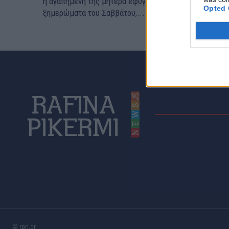
η αγαπημένη της μητέρα έφυγε από τη ζωή τα
Opted 
ξημερώματα του Σαββάτου,...
© rpn.gr