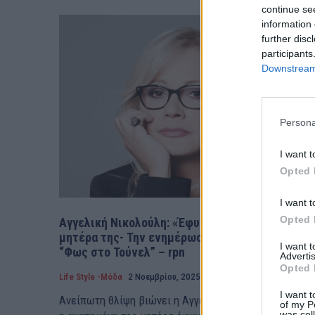
continue se
information 
further disc
participants
Downstream 
Persona
I want t
Opted 
I want t
Opted 
Αγγελική Νικολούλη: «Έφυγε» από τη ζωή η
μητέρα της- Την ενημέρωσαν μόλις τελείωσε τ
I want 
“Φως στο Τούνελ” – rpn
Advertis
Opted 
Life Style -Μόδα
2 Νοεμβρίου, 2025
I want t
Ανείπωτη θλίψη βιώνει η Αγγελική Νικολούλη, καθώ
of my P
was col