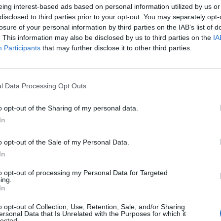
eing interest-based ads based on personal information utilized by us or
disclosed to third parties prior to your opt-out. You may separately opt-
losure of your personal information by third parties on the IAB’s list of
. This information may also be disclosed by us to third parties on the
IA
Participants
that may further disclose it to other third parties.
l Data Processing Opt Outs
o opt-out of the Sharing of my personal data.
In
o opt-out of the Sale of my Personal Data.
In
Μυστήριο με την εξαφάνιση 45χρονου ενώ
ο
πήγαινε να καταθέσει στις αρχές
to opt-out of processing my Personal Data for Targeted
ing.
ΕΙΔΗΣΕΙΣ
28 Ιανουαρίου, 2023
Ε
In
Έντονη ανησυχία στο Αρτεμίσιο Αρκαδίας έχει
Η
o opt-out of Collection, Use, Retention, Sale, and/or Sharing
ς
προκαλέσει η εξαφάνιση του 45χρονου Χαράλαμπου
κ
ersonal Data that Is Unrelated with the Purposes for which it
lected.