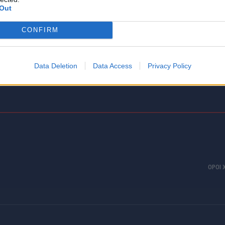
Ζιωτόπουλου που χάθηκε, ενώ πήγαινε στις Αρχές να
μ
Out
καταθέσει για σοβαρή...
β
CONFIRM
Data Deletion
Data Access
Privacy Policy
ΟΡΟΙ 