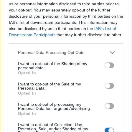
us or personal information disclosed to third parties prior to
your opt-out. You may separately opt-out of the further
Παλαιό Φάληρο: Βίντεο από την ληστεία σε
disclosure of your personal information by third parties on the
σούπερ μάρκετ – Έβαλε το όπλο στο κεφάλι
IAB’s list of downstream participants. This information may
υπαλλήλου
also be disclosed by us to third parties on the
IAB’s List of
Downstream Participants
that may further disclose it to other
ΕΙΔΗΣΕΙΣ
15 Απριλίου, 2023
third parties.
Βίντεο ντοκουμέντο από τις εφιαλτικές στιγμές που
Personal Data Processing Opt Outs
έζησε μια υπάλληλος σουπερμάρκετ στο Παλαιό
Φάληρο στα χέρια ενός επικίνδυνου κακοποιού, φέρνει
I want to opt-out of the Sharing of my
στο...
personal data.
Opted In
I want to opt-out of the Sale of my
Personal Data.
Opted In
I want to opt-out of processing my
Personal Data for Targeted Advertising.
Opted In
I want to opt-out of Collection, Use,
Retention, Sale, and/or Sharing of my