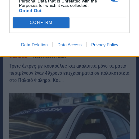
Personal Data that Is Unrelated with the
Purposes for which it was collected.
Opted Out
CONFIRM
Παλαιό Φάληρο: O μικρός γιος έσωσε την
Data Deletion
Data Access
Privacy Policy
οικογένεια
ΕΙΔΗΣΕΙΣ
11 Ιανουαρίου, 2023
Τρεις άντρες με κουκούλες και ακάλυπτα μόνο τα μάτια
περιμένουν έναν 49χρονο επιχειρηματία σε πολυκατοικία
στο Παλαιό Φάληρο. Και...