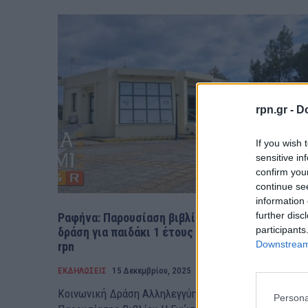
rpn.gr -
Do
If you wish 
sensitive in
confirm you
continue se
information 
further disc
Ραφήνα: Παρουσίαση βιβλίων και κοινωνική
participants
δράση για παιδάκι 1 έτους από την πόλη μας –
Downstream 
rpn
ΕΚΔΗΛΩΣΕΙΣ
15 Δεκεμβρίου, 2025
Κοινωνική Δράση Αλληλεγγύης στο πλαίσιο της
Persona