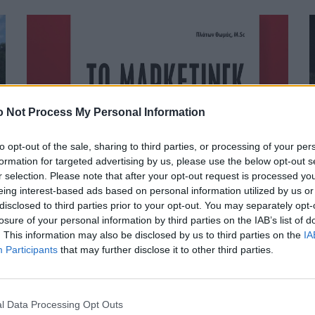
 Not Process My Personal Information
to opt-out of the sale, sharing to third parties, or processing of your per
formation for targeted advertising by us, please use the below opt-out s
r selection. Please note that after your opt-out request is processed y
eing interest-based ads based on personal information utilized by us or
disclosed to third parties prior to your opt-out. You may separately opt-
losure of your personal information by third parties on the IAB’s list of
Παρουσίαση βιβλίου από τον ΔΟΠΑΠ την Πέμπτη
. This information may also be disclosed by us to third parties on the
IA
4 Νοεμβρίου
Ν
Participants
that may further disclose it to other third parties.
ΡΑΦΗΝΑ - ΠΙΚΕΡΜΙ
29 Οκτωβρίου, 2021
Ρ
" ΤΟ ΜΑΡΚΕΤΙΝΓΚ ΣΤΟΝ 21ο ΑΙΩΝΑ τεχνικές,
T
περιορισμοί και ανεπάρκειες " Πλάτων Θωμάς, M.Sc
l Data Processing Opt Outs