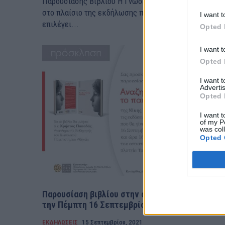
Παρουσίασης Βιβλίου Η Γνώση εν Πράξει Α.Μ.Κ.Ε.,
στο πλαίσιο της εκδήλωσης παρουσίασης βιβλίου,
I want t
επιλέγει...
Opted 
I want t
Opted 
I want 
Advertis
Opted 
I want t
of my P
was col
Opted 
Παρουσίαση βιβλίου στην αυλή της Κατσαρόλας
την Πέμπτη 16 Σεπτεμβρίου
ΕΚΔΗΛΩΣΕΙΣ
15 Σεπτεμβρίου, 2021