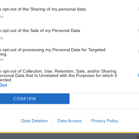
π
Ο Δ.Ο.Π.Α.Π. σας προσκαλεί στην εκδήλωση -
παρουσίαση του βιβλίου "...
o opt-out of the Sharing of my personal data.
In
o opt-out of the Sale of my Personal Data.
In
to opt-out of processing my Personal Data for Targeted
ing.
In
o opt-out of Collection, Use, Retention, Sale, and/or Sharing
ersonal Data that Is Unrelated with the Purposes for which it
lected.
Out
CONFIRM
Δ.Ο.Π.Α.Π αναβολή παρουσίασης βιβλίου.
Data Deletion
Data Access
Privacy Policy
ΠΟΛΙΤΙΣΜΟΣ
4 Μαρτίου, 2020
Π