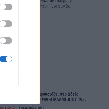
αρουσίαση του βιβλίου «Ραφήνα- Πικέρμι, η
μακραίωνη ιστορία του τόπου». Ένα βιβλίο...
Ο Φώτος Λαμπρινός παρουσιάζει στο Ωδείο
ΜΑΚΤΖΩΡΤΖ, το βιβλίο του «ΠΑΛΑΜΗΔΙΟΥ 10» .
ΟΛΙΤΙΣΜΟΣ
15 Οκτωβρίου, 2019