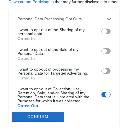
Downstream Participants
that may further disclose it to other
«Αναγκαία η αλλαγή σχεδιασμού στην ΕΛ. ΑΣ για την
third parties.
Εγκληματικότητα στην Ανατολική Αττική» ΔΕΛΤΙΟ
ΤΥΠΟΥ Στη Βουλή έφερε το ζήτημα της...
Personal Data Processing Opt Outs
I want to opt-out of the Sharing of my
personal data.
Opted In
I want to opt-out of the Sale of my
Personal Data.
Opted In
I want to opt-out of processing my
Personal Data for Targeted Advertising.
Opted In
I want to opt-out of Collection, Use,
Retention, Sale, and/or Sharing of my
Personal Data that Is Unrelated with the
Purposes for which it was collected.
Opted Out
Πικέρμι: Καθημερινά αυξάνονται οι
CONFIRM
διαρρήξεις στη Διώνη – τι λένε οι κάτοικοι
(βίντεο) – RPN