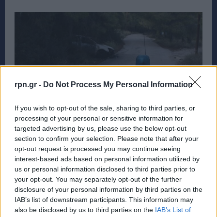
rpn.gr -
Do Not Process My Personal Information
If you wish to opt-out of the sale, sharing to third parties, or
processing of your personal or sensitive information for
targeted advertising by us, please use the below opt-out
section to confirm your selection. Please note that after your
opt-out request is processed you may continue seeing
Πικέρμι: Ερώτηση στη Βουλή για το θέμα των
interest-based ads based on personal information utilized by
διαρρήξεων στην Διώνη και την
us or personal information disclosed to third parties prior to
υποστελέχωση των αστυνομικών τμημάτων
your opt-out. You may separately opt-out of the further
– RPN
disclosure of your personal information by third parties on the
IAB’s list of downstream participants. This information may
ΡΑΦΗΝΑ - ΠΙΚΕΡΜΙ
22 Ιανουαρίου, 2025
also be disclosed by us to third parties on the
IAB’s List of