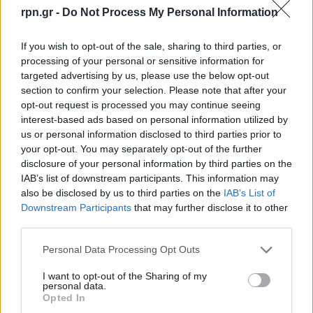
ΕΙΔΗΣΕΙΣ
4 Οκτωβρίου, 2021
rpn.gr -
Do Not Process My Personal Information
Διαθέσιμη η πλατφόρμα διευκρινίσεων στην ιστοσελίδα
του e-ΕΦΚΑ για τα αναδρομικά των παλαιών
If you wish to opt-out of the sale, sharing to third parties, or
συνταξιούχων Άνοιξε τη Δευτέρα 4 Οκτωβρίου η...
processing of your personal or sensitive information for
targeted advertising by us, please use the below opt-out
section to confirm your selection. Please note that after your
opt-out request is processed you may continue seeing
interest-based ads based on personal information utilized by
us or personal information disclosed to third parties prior to
your opt-out. You may separately opt-out of the further
disclosure of your personal information by third parties on the
IAB’s list of downstream participants. This information may
also be disclosed by us to third parties on the
IAB’s List of
Downstream Participants
that may further disclose it to other
third parties.
Personal Data Processing Opt Outs
I want to opt-out of the Sharing of my
personal data.
Καταργούνται 68 διαδικασίες του e-ΕΦΚΑ
Opted In
από τα συστήματα των ΚΕΠ