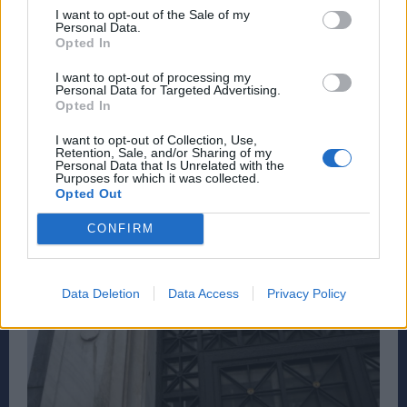
I want to opt-out of the Sale of my
Personal Data.
ΕΙΔΗΣΕΙΣ
2 Ιουνίου, 2021
Opted In
Απλούστευση Διαδικασιών του Ενιαίου Φορέα
I want to opt-out of processing my
Κοινωνικής Ασφάλισης- e-ΕΦΚΑ Καταργούνται από τα
Personal Data for Targeted Advertising.
συστήματα των ΚΕΠ 68 διαδικασίες του e-ΕΦΚΑ που
Opted In
κρίθηκαν παρωχημένες...
I want to opt-out of Collection, Use,
Retention, Sale, and/or Sharing of my
Personal Data that Is Unrelated with the
Purposes for which it was collected.
Opted Out
CONFIRM
Data Deletion
Data Access
Privacy Policy