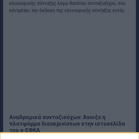
επικουρικής σύνταξης λόγω θανάτου συνταξιούχου, που
επιτρέπει την έκδοση της επικουρικής σύνταξης εντός...
Αναδρομικά συνταξιούχων: Άνοιξε η
πλατφόρμα διευκρινίσεων στην ιστοσελίδα
του e-ΕΦΚΑ