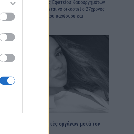
το εδώλιο του Τριμελούς Εφετείου Κακουργημάτων
εσσαλονίκης παραπέμπεται να δικαστεί ο 27χρονος
δηγός του αυτοκινήτου που παρέσυρε και
γκατέλειψε...
Έμμα: Χίλιοι νέοι δωρητές οργάνων μετά τον
θάνατό της