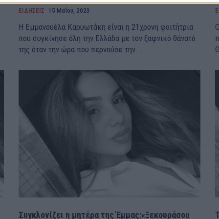
ΕΙΔΗΣΕΙΣ
15 Μαΐου, 2023
Ε
Η Εμμανουέλα Καρυωτάκη είναι η 21χρονη φοιτήτρια
Ο
που συγκίνησε όλη την Ελλάδα με τον ξαφνικό θάνατό
π
της όταν την ώρα που περνούσε την...
Θ
Συγκλονίζει η μητέρα της Έμμας:«Ξεκουράσου