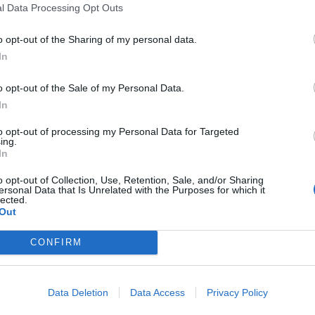
Επτά μήνες μετά τη φονική παράσυρση και
Σ
l Data Processing Opt Outs
εγκατάλειψη της φοιτήτριας, ο οδηγός που τη χτύπησε
Θ
δύο φορές και απομακρύνθηκε οδηγείται...
ο
o opt-out of the Sharing of my personal data.
ε
In
o opt-out of the Sale of my Personal Data.
In
to opt-out of processing my Personal Data for Targeted
ing.
In
o opt-out of Collection, Use, Retention, Sale, and/or Sharing
ersonal Data that Is Unrelated with the Purposes for which it
lected.
Out
CONFIRM
Ραγίζει καρδιές η μητέρα της Έμμας: «Θα ήθελα
Data Deletion
Data Access
Privacy Policy
να την έχω αγκαλιάσει περισσότερο»