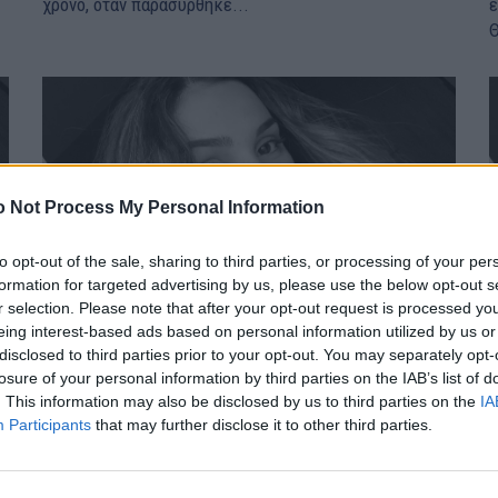
χρόνο, όταν παρασύρθηκε...
ε
Θ
 Not Process My Personal Information
to opt-out of the sale, sharing to third parties, or processing of your per
formation for targeted advertising by us, please use the below opt-out s
r selection. Please note that after your opt-out request is processed y
eing interest-based ads based on personal information utilized by us or
disclosed to third parties prior to your opt-out. You may separately opt-
losure of your personal information by third parties on the IAB’s list of
. This information may also be disclosed by us to third parties on the
IA
«Πάτησε την Έμμα και την έλιωσε» – Ξεσπά η
Participants
that may further disclose it to other third parties.
μητέρα της πριν τη δίκη
ΕΙΔΗΣΕΙΣ
9 Ιουνίου, 2023
Ε