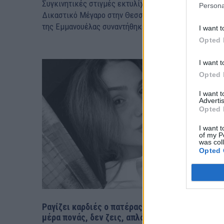
Συγκινητικές στιγμές εκτυλίχθηκαν έξω από το
Persona
Δικαστικό Μέγαρο στην Θεσσαλονίκη, όταν η μητέρα
της Εμμανουέλας συναντήθηκε με την γυναίκα...
I want t
Opted 
I want t
Opted 
I want 
Advertis
Opted 
I want t
of my P
was col
Opted 
Ραγίζει καρδιές ο πατέρας της Έμμας: «Κάθε
μέρα πονάς, δεν ζεις, απλά επιβιώνεις»