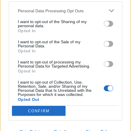
κατά τη διάρκεια του...
Personal Data Processing Opt Outs
I want to opt-out of the Sharing of my
personal data.
Opted In
I want to opt-out of the Sale of my
Personal Data.
Opted In
I want to opt-out of processing my
Personal Data for Targeted Advertising.
Opted In
I want to opt-out of Collection, Use,
Retention, Sale, and/or Sharing of my
Personal Data that Is Unrelated with the
Purposes for which it was collected.
Opted Out
Φάλαινα πέφτει σε βάρκα-Τρόμος για
ψαράδες – rpn
CONFIRM
ΕΙΔΗΣΕΙΣ
24 Ιουλίου, 2024
Στιγμές τρόμου έζησαν δύο ψαράδες στο Νιού