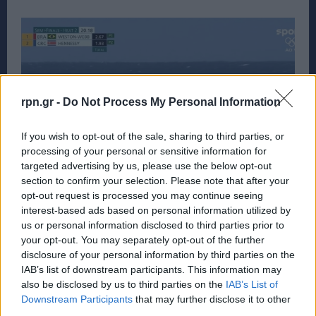
rpn.gr -
Do Not Process My Personal Information
If you wish to opt-out of the sale, sharing to third parties, or
processing of your personal or sensitive information for
targeted advertising by us, please use the below opt-out
section to confirm your selection. Please note that after your
opt-out request is processed you may continue seeing
interest-based ads based on personal information utilized by
us or personal information disclosed to third parties prior to
Ολυμπιακοί Αγώνες: Φάλαινα εμφανίστηκε
your opt-out. You may separately opt-out of the further
στους αγώνες surf – rpn
disclosure of your personal information by third parties on the
IAB’s list of downstream participants. This information may
ΑΘΛΗΤΙΚΑ
6 Αυγούστου, 2024
also be disclosed by us to third parties on the
IAB’s List of
Πανικός στους Ολυμπιακούς Αγώνες. Οι αγώνες του surf
Downstream Participants
that may further disclose it to other
διεξάγονται στην Ταϊτή και το απόγευμα της Δευτέρας
third parties.