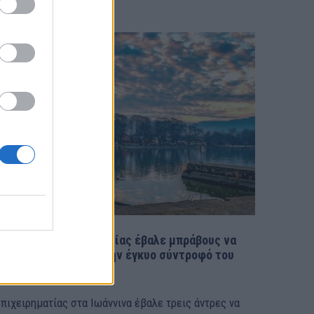
ην «ύποπτη» ολιγωρία...
Ιωάννινα: Επιχειρηματίας έβαλε μπράβους να
πετάξουν στη λίμνη την έγκυο σύντροφό του
ΙΔΗΣΕΙΣ
8 Μαρτίου, 2023
πιχειρηματίας στα Ιωάννινα έβαλε τρεις άντρες να