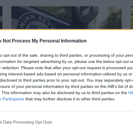
 Not Process My Personal Information
to opt-out of the sale, sharing to third parties, or processing of your per
formation for targeted advertising by us, please use the below opt-out s
r selection. Please note that after your opt-out request is processed y
eing interest-based ads based on personal information utilized by us or
disclosed to third parties prior to your opt-out. You may separately opt-
losure of your personal information by third parties on the IAB’s list of
. This information may also be disclosed by us to third parties on the
IA
ν
Ιωάννινα: Σοκ με 62χρονη – Βρέθηκε νεκρή με
Participants
that may further disclose it to other third parties.
τραύματα από καραμπίνα – rpn
ΕΙΔΗΣΕΙΣ
16 Αυγούστου, 2024
Ε
Ως ανθρωποκτονία αντιμετωπίζει η Ασφάλεια
Θ
l Data Processing Opt Outs
Ιωαννίνων το περιστατικό στο χωριό Περίβλεπτος των
γ