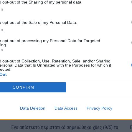
Ιωαννίνων όπου νεκρή βρέθηκε γυναίκα 62 ετών,...
τ
o opt-out of the Sharing of my personal data.
In
o opt-out of the Sale of my Personal Data.
In
to opt-out of processing my Personal Data for Targeted
ing.
In
o opt-out of Collection, Use, Retention, Sale, and/or Sharing
ersonal Data that Is Unrelated with the Purposes for which it
lected.
Out
CONFIRM
ς
Οδηγός προσπάθησε να πατήσει αστυνομικό με
το αυτοκίνητο
Data Deletion
Data Access
Privacy Policy
ΕΙΔΗΣΕΙΣ
10 Μαΐου, 2023
Ε
Ένα απίστευτο περιστατικό σημειώθηκε χθες (9/5) τα
Ε