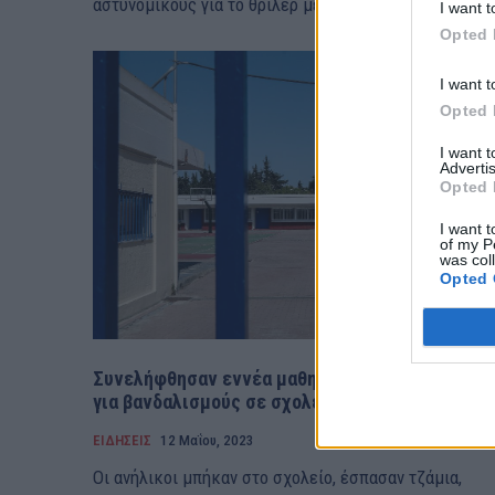
αστυνομικούς για το θρίλερ με τη νεκρή...
I want t
Opted 
I want t
Opted 
I want 
Advertis
Opted 
I want t
of my P
was col
Opted 
Συνελήφθησαν εννέα μαθητές και οι γονείς του
για βανδαλισμούς σε σχολείο
ΕΙΔΗΣΕΙΣ
12 Μαΐου, 2023
Οι ανήλικοι μπήκαν στο σχολείο, έσπασαν τζάμια,