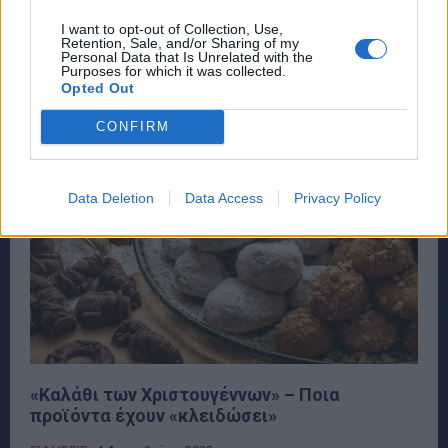
Μίκρυνε μέσα σε λίγη ώρα το Καλάθι των
Χριστουγέννων. Αρχικά, η πρώτη ανακοίνωση του
I want to opt-out of Collection, Use,
Retention, Sale, and/or Sharing of my
υπουργείου Ανάπτυξης έκανε λόγο για 8...
Personal Data that Is Unrelated with the
Purposes for which it was collected.
Opted Out
CONFIRM
Data Deletion
Data Access
Privacy Policy
«Καλάθι των Χριστουγέννων» – Ποια
προϊόντα έχουν «κλειδώσει»