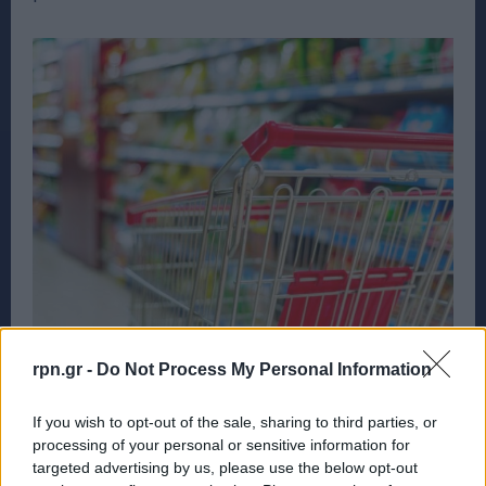
Σε ισχύ από σήμερα το «Καλάθι των
rpn.gr -
Do Not Process My Personal Information
Χριστουγέννων» – Τι περιέχει
If you wish to opt-out of the sale, sharing to third parties, or
ΕΙΔΗΣΕΙΣ
13 Δεκεμβρίου, 2023
processing of your personal or sensitive information for
Από σήμερα και έως την Τετάρτη 3 Ιανουαρίου τίθεται σε
targeted advertising by us, please use the below opt-out
ισχύ το «Καλάθι του Χριστουγέννων», το οποίο αποτελεί