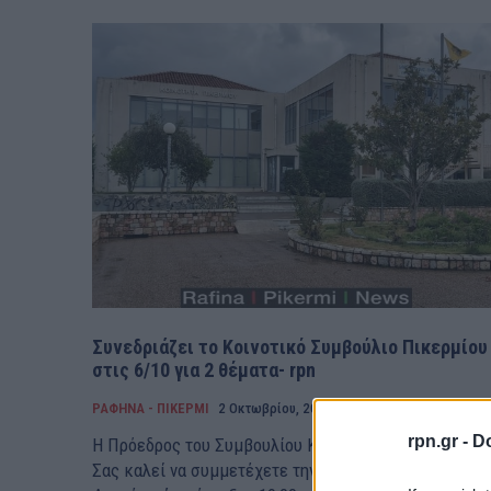
Συνεδριάζει το Κοινοτικό Συμβούλιο Πικερμίου
στις 6/10 για 2 θέματα- rpn
ΡΑΦΗΝΑ - ΠΙΚΕΡΜΙ
2 Οκτωβρίου, 2025
rpn.gr -
Do
H Πρόεδρος του Συμβουλίου Κοινότητας Πικερμίου,
Σας καλεί να συμμετέχετε την 6-10-2025 ημέρα