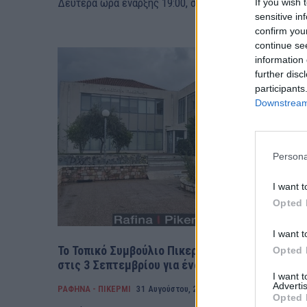
Δευτέρα ώρα έναρξης 19:00, στο Κοινοτικό...
If you wish 
sensitive in
confirm you
continue se
information 
further disc
participants
Downstream 
Persona
I want t
Opted 
I want t
Το Τοπικό Συμβούλιο Πικερμίου συνεδριάζει
Opted 
στις 3 Σεπτεμβρίου για ένα θέμα – rpn
I want 
Advertis
ΡΑΦΗΝΑ - ΠΙΚΕΡΜΙ
31 Αυγούστου, 2024
Opted 