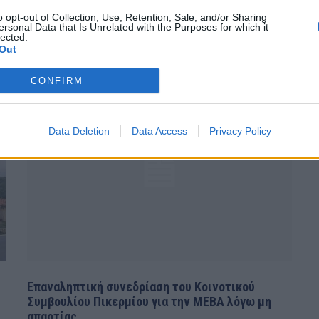
Που είναι βρε παιδιά το Κοινοτικό Συμβούλιο
Ρ
o opt-out of Collection, Use, Retention, Sale, and/or Sharing
Πικερμίου; To έκλεισαν το ''μαγαζάκι''; Κοντεύουν δύο
ersonal Data that Is Unrelated with the Purposes for which it
Μ
εβδομάδες από την φωτιά που...
lected.
Out
Σ
Π
CONFIRM
Data Deletion
Data Access
Privacy Policy
Επαναληπτική συνεδρίαση του Κοινοτικού
Συμβουλίου Πικερμίου για την ΜΕΒΑ λόγω μη
απαρτίας