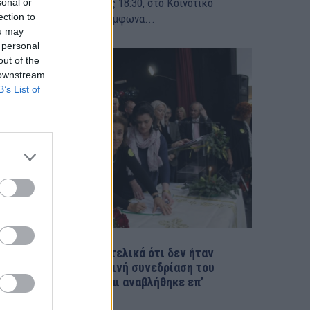
μέρα Τρίτη ώρα έναρξης 18:30, στο Κοινοτικό
sonal or
ection to
ατάστημα Πικερμίου σύμφωνα...
ou may
 personal
out of the
 downstream
B’s List of
Πικέρμι: Αποφάσισαν τελικά ότι δεν ήταν
κατεπείγουσα η σημερινή συνεδρίαση του
Τοπικού Συμβουλίου και αναβλήθηκε επ’
όριστον – rpn