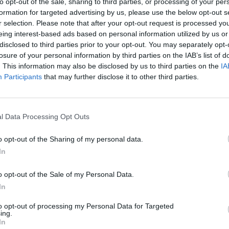
ώρα έναρξης 18:30, στο Κοινοτικό Κατάστημα
η
to opt-out of the sale, sharing to third parties, or processing of your per
formation for targeted advertising by us, please use the below opt-out s
Πικερμίου...
Κ
r selection. Please note that after your opt-out request is processed y
eing interest-based ads based on personal information utilized by us or
disclosed to third parties prior to your opt-out. You may separately opt-
losure of your personal information by third parties on the IAB’s list of
. This information may also be disclosed by us to third parties on the
IA
Participants
that may further disclose it to other third parties.
l Data Processing Opt Outs
o opt-out of the Sharing of my personal data.
In
o opt-out of the Sale of my Personal Data.
”Εξαφανισμένο” το Τοπικό Συμβούλιο Πικερμίου
In
– κυρία Ξηντάρα όλα καλά;
to opt-out of processing my Personal Data for Targeted
ing.
Παραπολιτικά
24 Αυγούστου, 2024
α
In