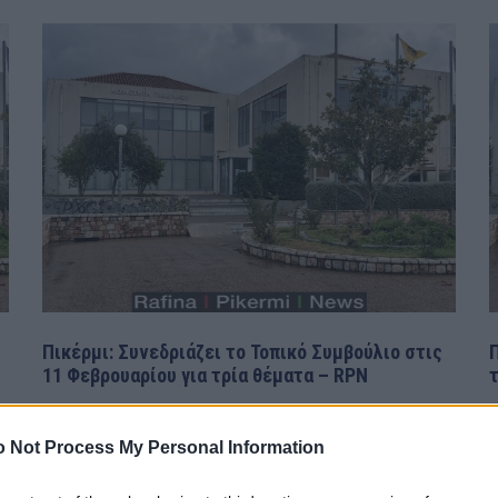
Πικέρμι: Συνεδριάζει το Τοπικό Συμβούλιο στις
Π
11 Φεβρουαρίου για τρία θέματα – RPN
ΡΑΦΗΝΑ - ΠΙΚΕΡΜΙ
7 Φεβρουαρίου, 2025
Ρ
 Not Process My Personal Information
H Πρόεδρος του Συμβουλίου Κοινότητας Πικερμίου,
H
Σας καλεί να συμμετέχετε την 11-2-2025 ημέρα Τρίτη
Π