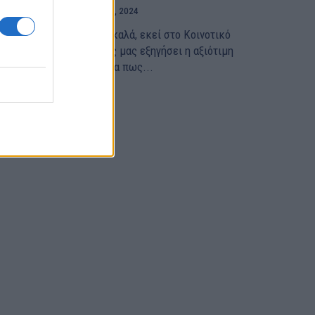
ΑΦΗΝΑ - ΠΙΚΕΡΜΙ
25 Ιουλίου, 2024
άλλον κάτι δεν γίνεται καλά, εκεί στο Κοινοτικό
υμβούλιο Πικερμίου. Ας μας εξηγήσει η αξιότιμη
ρόεδρος Αγγέλα Ξηντάρα πως...