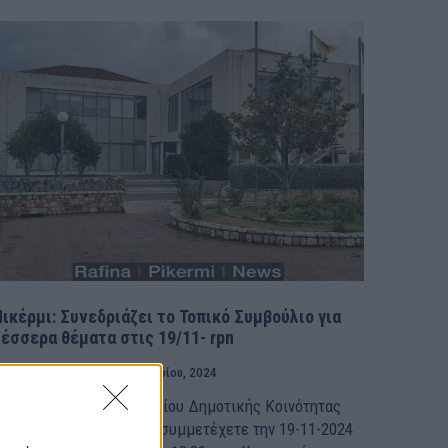
ικέρμι: Συνεδριάζει το Τοπικό Συμβούλιο για
τέσσερα θέματα στις 19/11- rpn
ΑΦΗΝΑ - ΠΙΚΕΡΜΙ
15 Νοεμβρίου, 2024
 Πρόεδρος του Συμβουλίου Δημοτικής Κοινότητας
ικερμίου, Σας καλεί να συμμετέχετε την 19-11-2024