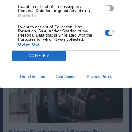
I want to opt-out of processing my
ΑΘΛΗΤΙΚΑ
31 Αυγούστου, 2022
Personal Data for Targeted Advertising.
Opted In
Αγνά ελληνικά προϊόντα από τα πανέμορφα δάση της
νοτιοανατολικής Αττικής. Μέλι (για κάθε γευστική
I want to opt-out of Collection, Use,
απαίτηση), από τον Κώστα Συκοβάρη και...
Retention, Sale, and/or Sharing of my
Personal Data that Is Unrelated with the
Purposes for which it was collected.
Opted Out
CONFIRM
Data Deletion
Data Access
Privacy Policy
Κώστας Συκοβάρης από Πικέρμι: Το