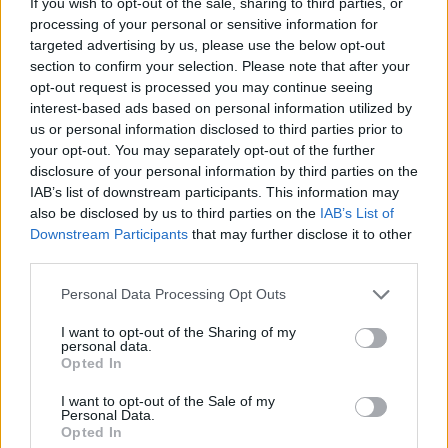
If you wish to opt-out of the sale, sharing to third parties, or
Τσικνοπέμπτη θέλει κρέας, φωτιά και… Οβελιστήριο των
processing of your personal or sensitive information for
Φίλων στο Πικέρμι! Οι σούβλες θα γυρίζουν...
targeted advertising by us, please use the below opt-out
section to confirm your selection. Please note that after your
opt-out request is processed you may continue seeing
interest-based ads based on personal information utilized by
us or personal information disclosed to third parties prior to
your opt-out. You may separately opt-out of the further
disclosure of your personal information by third parties on the
IAB’s list of downstream participants. This information may
also be disclosed by us to third parties on the
IAB’s List of
Downstream Participants
that may further disclose it to other
third parties.
Personal Data Processing Opt Outs
I want to opt-out of the Sharing of my
personal data.
Opted In
Μελόναρ- Αγνά ελληνικά προϊόντα από τα
πανέμορφα δάση της νοτιοανατολικής
I want to opt-out of the Sale of my
Personal Data.
Αττικής από τον Κώστα Συκοβάρη και τον
Opted In
Τάσο Σιμιγδαλά