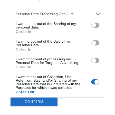
ΡΑΦΗΝΑ - ΠΙΚΕΡΜΙ
1 Ιουνίου, 2026
third parties.
Ο πρώτος μήνας του καλοκαιριού είναι εδώ και φέρνει
Personal Data Processing Opt Outs
μαζί του μεγαλύτερες μέρες, όμορφες στιγμές με
φίλους και οικογένεια...
I want to opt-out of the Sharing of my
personal data.
Opted In
I want to opt-out of the Sale of my
Personal Data.
Opted In
I want to opt-out of processing my
Personal Data for Targeted Advertising.
Opted In
I want to opt-out of Collection, Use,
Retention, Sale, and/or Sharing of my
Personal Data that Is Unrelated with the
Purposes for which it was collected.
Opted Out
CONFIRM
Ραφήνα: Live Βραδιά στο Mamas με τον Χάρη