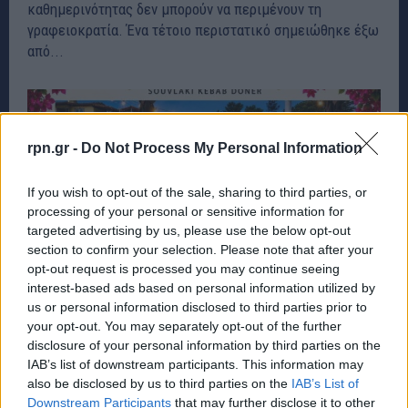
καθημερινότητας δεν μπορούν να περιμένουν τη
γραφειοκρατία. Ένα τέτοιο περιστατικό σημειώθηκε έξω
από...
rpn.gr -
Do Not Process My Personal Information
If you wish to opt-out of the sale, sharing to third parties, or
processing of your personal or sensitive information for
targeted advertising by us, please use the below opt-out
section to confirm your selection. Please note that after your
opt-out request is processed you may continue seeing
interest-based ads based on personal information utilized by
us or personal information disclosed to third parties prior to
your opt-out. You may separately opt-out of the further
disclosure of your personal information by third parties on the
Διασταύρωση Ραφήνας: Ο Ιούνιος ξεκινά με
IAB’s list of downstream participants. This information may
γεύση στο Mama’s Souvlaki Doner Kebab
also be disclosed by us to third parties on the
IAB’s List of
Downstream Participants
that may further disclose it to other