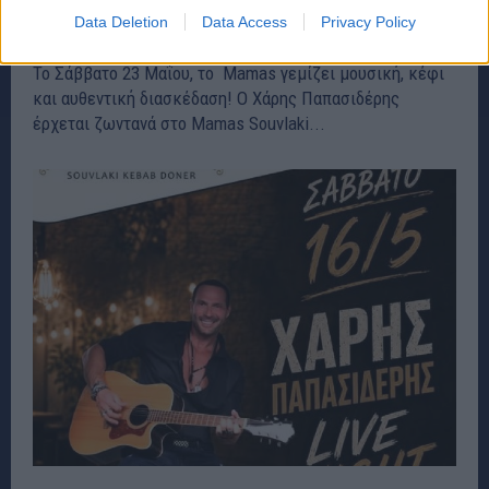
Παπασιδέρη
Data Deletion
Data Access
Privacy Policy
ΡΑΦΗΝΑ - ΠΙΚΕΡΜΙ
22 Μαΐου, 2026
Το Σάββατο 23 Μαΐου, το Mamas γεμίζει μουσική, κέφι
και αυθεντική διασκέδαση! Ο Χάρης Παπασιδέρης
έρχεται ζωντανά στο Mamas Souvlaki...