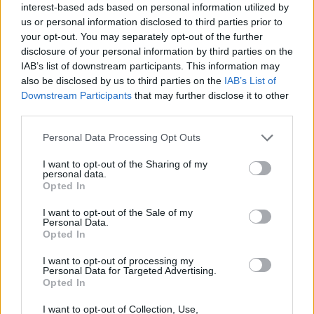
interest-based ads based on personal information utilized by
us or personal information disclosed to third parties prior to
your opt-out. You may separately opt-out of the further
Ο ΣΕΓΑΣ και η Περιφέρεια Αττικής
disclosure of your personal information by third parties on the
συμπρωταγωνιστές στις συζητήσεις για το
IAB’s list of downstream participants. This information may
μέλλον του μαραθωνίου – rpn
also be disclosed by us to third parties on the
IAB’s List of
Downstream Participants
that may further disclose it to other
ΑΘΛΗΤΙΚΑ
17 Μαΐου, 2025
third parties.
Οι Abbott World Marathon Majors, η World Athletics, ο
Personal Data Processing Opt Outs
ΣΕΓΑΣ και η Περιφέρεια Αττικής πραγματοποίησαν
πρόσφατα στο Λονδίνο προκαταρκτικές...
I want to opt-out of the Sharing of my
personal data.
Opted In
I want to opt-out of the Sale of my
Personal Data.
Opted In
I want to opt-out of processing my
Personal Data for Targeted Advertising.
Opted In
I want to opt-out of Collection, Use,