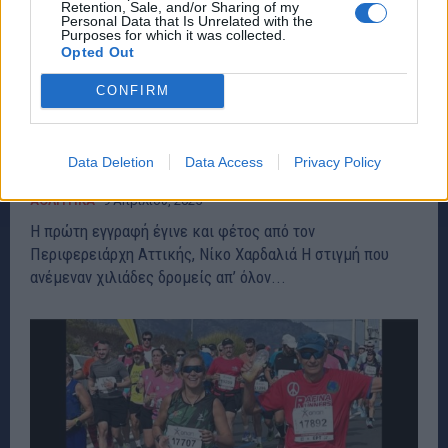
Retention, Sale, and/or Sharing of my
Personal Data that Is Unrelated with the
Purposes for which it was collected.
Opted Out
CONFIRM
Άνοιξαν οι εγγραφές στον 42ο Μαραθώνιο
Αθήνας- Η πρώτη εγγραφή έγινε από τον
Data Deletion
Data Access
Privacy Policy
Χαρδαλιά – rpn
ΑΘΛΗΤΙΚΑ
9 Απριλίου, 2025
Η πρώτη εγγραφή έγινε και φέτος από τον
Περιφερειάρχη Αττικής, Νίκο Χαρδαλιά Η στιγμή που
ανέμεναν χιλιάδες δρομείς απ’ όλον...