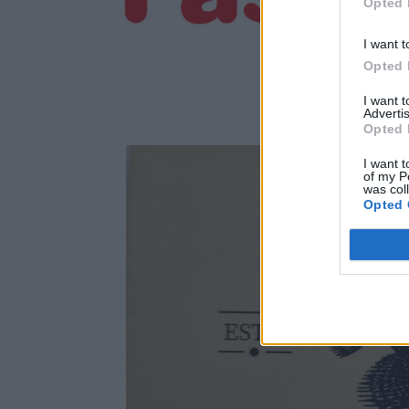
Opted 
I want t
Opted 
I want 
Advertis
Opted 
I want t
of my P
was col
Opted 