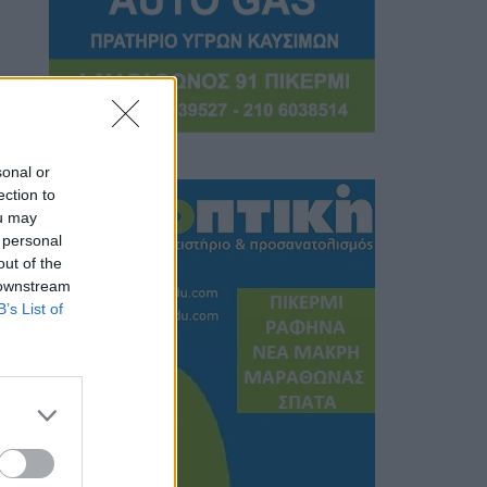
sonal or
ection to
ou may
 personal
out of the
 downstream
B’s List of