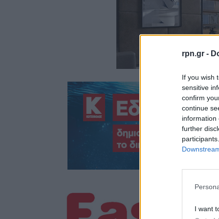
rpn.gr -
Do
If you wish 
sensitive in
confirm you
continue se
information 
further disc
participants
Downstream 
Persona
I want t