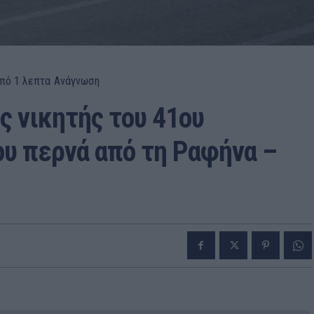
πό 1
λεπτα
Ανάγνωση
 νικητής του 41ου
υ περνά από τη Ραφήνα –