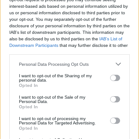
interest-based ads based on personal information utilized by
us or personal information disclosed to third parties prior to
your opt-out. You may separately opt-out of the further
disclosure of your personal information by third parties on the
IAB’s list of downstream participants. This information may
also be disclosed by us to third parties on the
IAB’s List of
Downstream Participants
that may further disclose it to other
third parties.
Personal Data Processing Opt Outs
I want to opt-out of the Sharing of my
personal data.
Opted In
I want to opt-out of the Sale of my
Ο Ηλίας Ψινάκης νοικιάζει το σπίτι του στον
Personal Data.
Νέο Βουτζά 9.570 ευρώ το τριήμερο (φωτο)
Opted In
– rpn
I want to opt-out of processing my
Personal Data for Targeted Advertising.
Life Style -Μόδα
11 Οκτωβρίου, 2024
Opted In
Ο Ηλίας Ψινάκης διαθέτει προς ενοικίαση την πολυτελή