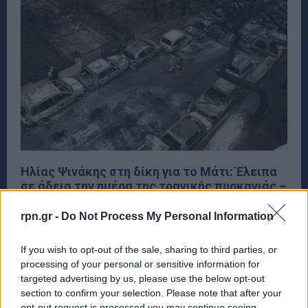
Ηλίας Ψινάκης στη δίκη για το Μάτι: Έλειπα
σε άδεια την ημέρα της τραγικής πυρκαγιάς –
Τι είπε στην απολογία του
rpn.gr -
Do Not Process My Personal Information
ΜΑΡΑΘΩΝΑΣ - ΝΕΑ ΜΑΚΡΗ
20 Φεβρουαρίου, 2025
Με τις απολογίες του τότε δημάρχου Μαραθώνα Ηλία
If you wish to opt-out of the sale, sharing to third parties, or
Ψινάκη και του αντιδημάρχου του, για θέματα
processing of your personal or sensitive information for
Καθαριότητας και Πολιτικής Προστασίας Βάιου Θανασιά,
targeted advertising by us, please use the below opt-out
συνεχίστηκε σήμερα...
section to confirm your selection. Please note that after your
opt-out request is processed you may continue seeing