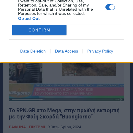
βίλα του στον Νέο Βουτζά, η οποία βρίσκεται σε ένα
I want to opt-out of Collection, Use,
Retention, Sale, and/or Sharing of my
κτήμα...
Personal Data that Is Unrelated with the
Purposes for which it was collected.
Opted Out
CONFIRM
Data Deletion
Data Access
Privacy Policy
To RPN.GR στο Mega, στην πρωϊνή εκπομπή
με την Φαίη Σκορδά ”Buongiorno”
ΡΑΦΗΝΑ - ΠΙΚΕΡΜΙ
9 Οκτωβρίου, 2024