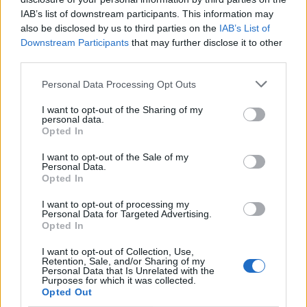
IAB’s list of downstream participants. This information may
Σεισμός το πρωί στη Βοιωτία
also be disclosed by us to third parties on the
IAB’s List of
Downstream Participants
that may further disclose it to other
ΕΙΔΗΣΕΙΣ
12 Ιανουαρίου, 2023
third parties.
Σεισμός μεγέθους 3,7 βαθμών της κλίμακας Ρίχτερ
σημειώθηκε πριν από λίγο στη Βοιωτία. Σύμφωνα με την
Personal Data Processing Opt Outs
αυτόματη λύση του Γεωδυναμικού...
I want to opt-out of the Sharing of my
personal data.
Opted In
I want to opt-out of the Sale of my
Personal Data.
Opted In
I want to opt-out of processing my
Personal Data for Targeted Advertising.
Opted In
I want to opt-out of Collection, Use,
Retention, Sale, and/or Sharing of my
Personal Data that Is Unrelated with the
Purposes for which it was collected.
Opted Out