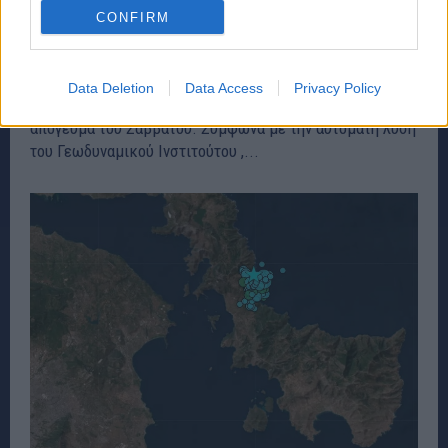
CONFIRM
Nέος σεισμός στην Εύβοια
ΕΙΔΗΣΕΙΣ
7 Ιανουαρίου, 2023
Data Deletion
Data Access
Privacy Policy
Νέα σεισμική δόνηση έγινε αισθητή στην Εύβοια το
απόγευμα του Σαββάτου. Σύμφωνα με την αυτόματη λύση
του Γεωδυναμικού Ινστιτούτου ,...