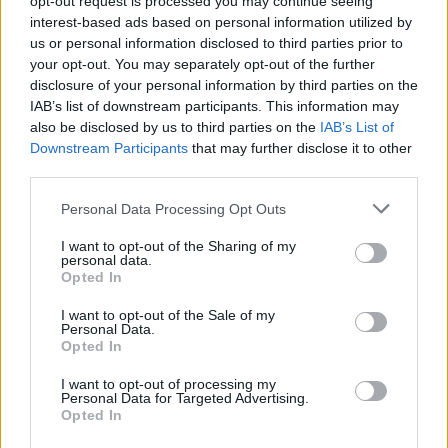
opt-out request is processed you may continue seeing
interest-based ads based on personal information utilized by
us or personal information disclosed to third parties prior to
your opt-out. You may separately opt-out of the further
disclosure of your personal information by third parties on the
IAB’s list of downstream participants. This information may
also be disclosed by us to third parties on the
IAB’s List of
Downstream Participants
that may further disclose it to other
third parties.
Personal Data Processing Opt Outs
I want to opt-out of the Sharing of my
personal data.
Μαθητές απείλησαν με μαχαίρι συνομήλικό
Opted In
τους για τον τζόγο – rpn
I want to opt-out of the Sale of my
Personal Data.
ΕΙΔΗΣΕΙΣ
24 Φεβρουαρίου, 2024
Opted In
Ένα σοκαριστικό περιστατικό σημειώθηκε
I want to opt-out of processing my
στον Βόλο όταν μαθητές απειλούσαν εδώ και αρκετό
Personal Data for Targeted Advertising.
καιρό συμμαθητή τους ζητώντας του χρήματα
Opted In
προκειμένου να τα χρησιμοποιούν για να