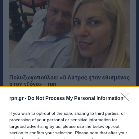
Πολυζωγοπούλου: «Ο Λύτρας ήταν εθισμένος
στον τζόγο» – rpn
ΕΙΔΗΣΕΙΣ
23 Ιουλίου, 2024
rpn.gr -
Do Not Process My Personal Information
Λίγους μήνες μετά τον άγριο ξυλοδαρμό της από τον
γνωστό ποινικολόγο Απόστολο Λύτρα, την Τετάρτη, 17
If you wish to opt-out of the sale, sharing to third parties, or
Ιουλίου 2024 η...
processing of your personal or sensitive information for
targeted advertising by us, please use the below opt-out
section to confirm your selection. Please note that after your