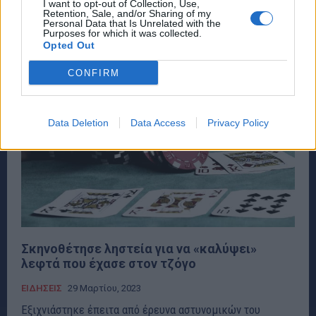
I want to opt-out of Collection, Use,
παίζουν τυχερά...
Retention, Sale, and/or Sharing of my
Personal Data that Is Unrelated with the
Purposes for which it was collected.
Opted Out
CONFIRM
Data Deletion
Data Access
Privacy Policy
Σκηνοθέτησε ληστεία για να «καλύψει»
λεφτά που έχασε στον τζόγο
ΕΙΔΗΣΕΙΣ
29 Μαρτίου, 2023
Εξιχνιάστηκε έπειτα από έρευνα αστυνομικών του