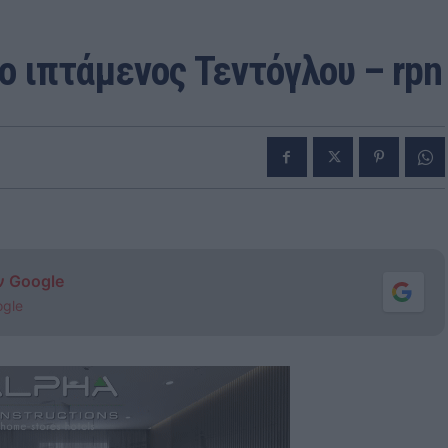
ο ιπτάμενος Τεντόγλου – rpn
ν Google
ogle