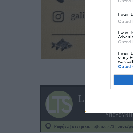
Opted 
I want t
Opted 
I want 
Advertis
Opted 
I want t
of my P
was col
Opted 