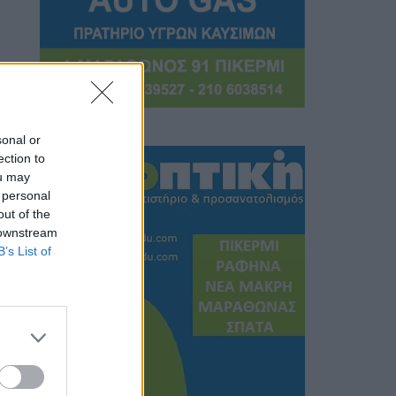
sonal or
ection to
ou may
 personal
out of the
 downstream
B’s List of