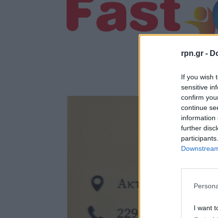
rpn.gr -
Do
If you wish 
sensitive in
confirm you
continue se
information 
further disc
participants
Downstream 
Persona
I want t