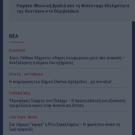
Ραφήνα: Μουσική βραδιά από τη Φιλόπτωχο Αδελφότητα
της Θεοτόκου στα Περιβολάκια
ΝΕΑ
ΕΙΔΗΣΕΙΣ
Αίγιο: Πέθανε 54χρονος οδηγός λεωφορείου μετά από ανακοπή –
Ανεξέλεγκτη η πορεία του οχήματος
ΣΠΑΤΑ - ΑΡΤΕΜΙΔΑ
Η ενημέρωση του Δήμου Σπάτων Αρτέμιδος… με ένα κλικ!
ΤΟΠΙΚΑ ΝΕΑ
Υδροφόρες Γιώργος στο Πικέρμι – Η πρώτη επιλογή για αξιόπιστη
τροφοδοσία νερού στην Ανατολική Αττική
Life Style -Μόδα
Σαν σήμερα ”έφυγε” η Ρίτα Σακελλαρίου – Η φωνή που έκανε τη
ζωή τραγούδι