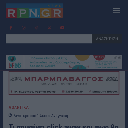
ΑΝΑΖΗΤΗΣΗ
ΑΘΛΗΤΙΚΑ
Λιγότερο από 1
λεπτα
Ανάγνωση
Τι σημαίνει click away και πως θα