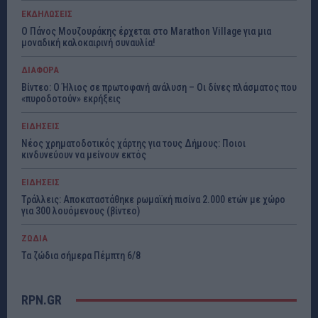
ΕΚΔΗΛΩΣΕΙΣ
Ο Πάνος Μουζουράκης έρχεται στο Marathon Village για μια
μοναδική καλοκαιρινή συναυλία!
ΔΙΑΦΟΡΑ
Βίντεο: Ο Ήλιος σε πρωτοφανή ανάλυση – Οι δίνες πλάσματος που
«πυροδοτούν» εκρήξεις
ΕΙΔΗΣΕΙΣ
Νέος χρηματοδοτικός χάρτης για τους Δήμους: Ποιοι
κινδυνεύουν να μείνουν εκτός
ΕΙΔΗΣΕΙΣ
Τράλλεις: Αποκαταστάθηκε ρωμαϊκή πισίνα 2.000 ετών με χώρο
για 300 λουόμενους (βίντεο)
ΖΩΔΙΑ
Τα ζώδια σήμερα Πέμπτη 6/8
RPN.GR