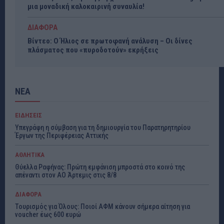
μια μοναδική καλοκαιρινή συναυλία!
ΔΙΑΦΟΡΑ
Βίντεο: Ο Ήλιος σε πρωτοφανή ανάλυση – Οι δίνες
πλάσματος που «πυροδοτούν» εκρήξεις
ΝΕΑ
ΕΙΔΗΣΕΙΣ
Υπεγράφη η σύμβαση για τη δημιουργία του Παρατηρητηρίου
Έργων της Περιφέρειας Αττικής
ΑΘΛΗΤΙΚΑ
Θύελλα Ραφήνας: Πρώτη εμφάνιση μπροστά στο κοινό της
απέναντι στον ΑΟ Άρτεμις στις 8/8
ΔΙΑΦΟΡΑ
Τουρισμός για Όλους: Ποιοί ΑΦΜ κάνουν σήμερα αίτηση για
voucher έως 600 ευρώ