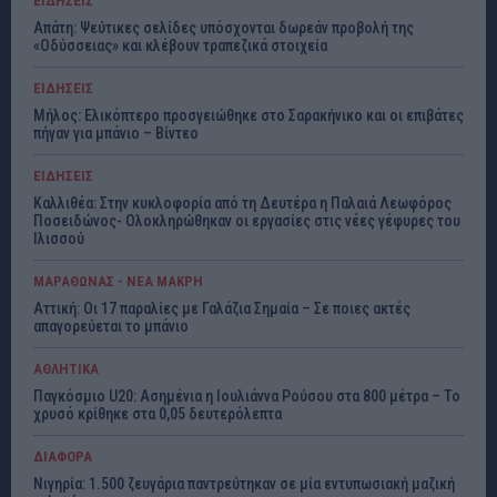
ΕΙΔΗΣΕΙΣ
Απάτη: Ψεύτικες σελίδες υπόσχονται δωρεάν προβολή της
«Οδύσσειας» και κλέβουν τραπεζικά στοιχεία
ΕΙΔΗΣΕΙΣ
Μήλος: Ελικόπτερο προσγειώθηκε στο Σαρακήνικο και οι επιβάτες
πήγαν για μπάνιο – Βίντεο
ΕΙΔΗΣΕΙΣ
Καλλιθέα: Στην κυκλοφορία από τη Δευτέρα η Παλαιά Λεωφόρος
Ποσειδώνος- Ολοκληρώθηκαν οι εργασίες στις νέες γέφυρες του
Ιλισσού
ΜΑΡΑΘΩΝΑΣ - ΝΕΑ ΜΑΚΡΗ
Αττική: Οι 17 παραλίες με Γαλάζια Σημαία – Σε ποιες ακτές
απαγορεύεται το μπάνιο
ΑΘΛΗΤΙΚΑ
Παγκόσμιο U20: Ασημένια η Ιουλιάννα Ρούσου στα 800 μέτρα – Το
χρυσό κρίθηκε στα 0,05 δευτερόλεπτα
ΔΙΑΦΟΡΑ
Νιγηρία: 1.500 ζευγάρια παντρεύτηκαν σε μία εντυπωσιακή μαζική