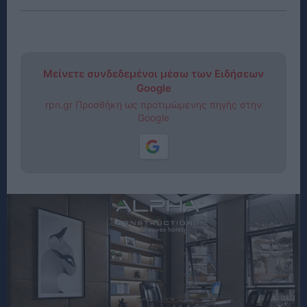
Μείνετε συνδεδεμένοι μέσω των Ειδήσεων
Google
rpn.gr Προσθήκη ως προτιμώμενης πηγής στην
Google