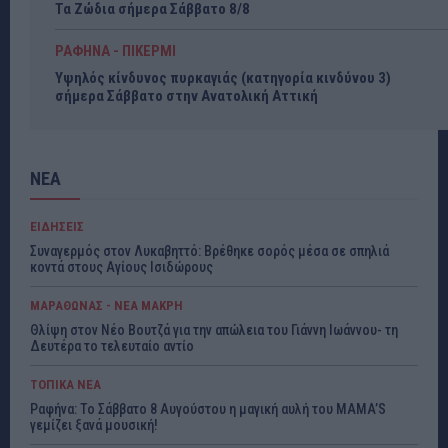
Τα Ζώδια σήμερα Σάββατο 8/8
ΡΑΦΗΝΑ - ΠΙΚΕΡΜΙ
Υψηλός κίνδυνος πυρκαγιάς (κατηγορία κινδύνου 3)
σήμερα Σάββατο στην Ανατολική Αττική
ΝΕΑ
ΕΙΔΗΣΕΙΣ
Συναγερμός στον Λυκαβηττό: Βρέθηκε σορός μέσα σε σπηλιά
κοντά στους Αγίους Ισιδώρους
ΜΑΡΑΘΩΝΑΣ - ΝΕΑ ΜΑΚΡΗ
Θλίψη στον Νέο Βουτζά για την απώλεια του Γιάννη Ιωάννου- τη
Δευτέρα το τελευταίο αντίο
ΤΟΠΙΚΑ ΝΕΑ
Ραφήνα: Το Σάββατο 8 Αυγούστου η μαγική αυλή του MAMA’S
γεμίζει ξανά μουσική!