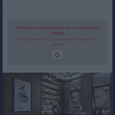
Μείνετε συνδεδεμένοι μέσω των Ειδήσεων
Google
rpn.gr Προσθήκη ως προτιμώμενης πηγής στην
Google