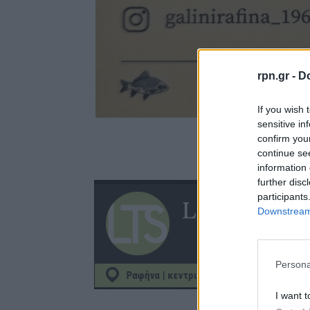
rpn.gr -
Do
If you wish 
sensitive in
confirm you
continue se
information 
further disc
participants
Downstream 
Persona
I want t