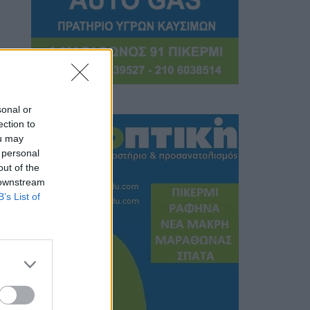
sonal or
ection to
ou may
 personal
out of the
 downstream
B’s List of