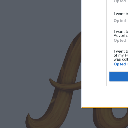
Opted 
I want t
Opted 
I want 
Advertis
Opted 
I want t
of my P
was col
Opted 