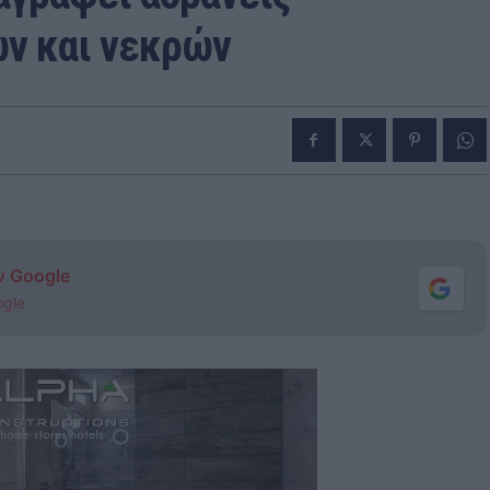
ών και νεκρών
ν Google
ogle