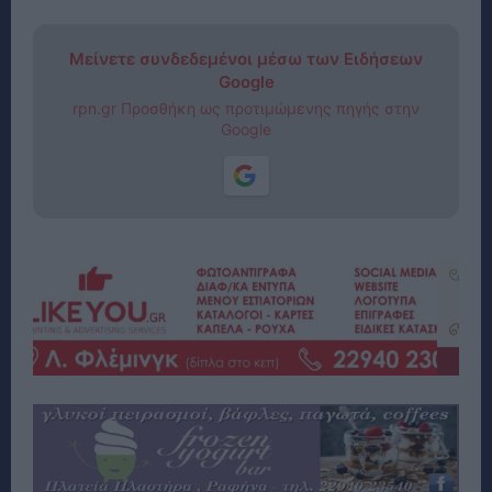
Μείνετε συνδεδεμένοι μέσω των Ειδήσεων
Google
rpn.gr Προσθήκη ως προτιμώμενης πηγής στην
Google