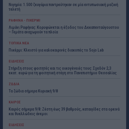
Νιγηρία: 1.500 ζευγάρια παντρεύτηκαν σε μία εντυπωσιακή μαζική
τελετή
ΡΑΦΗΝΑ - ΠΙΚΕΡΜΙ
Λιμάνι Ραφήνας: Κορυφώνεται η έξοδος του Δεκαπενταύγουστου
– Γεμάτα αναχωρούν τα πλοία
ΤΟΠΙΚΑ ΝΕΑ
Πικέρμι: Κλειστό για καλοκαιρινές διακοπές το Sojo Lab
ΕΙΔΗΣΕΙΣ
Στήριξη στους φοιτητές και τις οικογένειές τους: Σχεδόν 2,3
εκατ. ευρώ για τη φοιτητική στέγη στο Πανεπιστήμιο Θεσσαλίας
ΖΩΔΙΑ
Τα ζώδια σήμερα Κυριακή 9/8
ΚΑΙΡΟΣ
Καιρός σήμερα 9/8: Ζέστη έως 39 βαθμούς, καταιγίδες στα ορεινά
και θυελλώδεις άνεμοι
ΕΙΔΗΣΕΙΣ