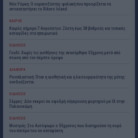
Νέα Υόρκη: Ο ουρανοξύστης-φυλακή που προορίζεται να
αντικαταστήσει το Rikers Island
ΚΑΙΡΟΣ
Καιρός σήμερα 7 Αυγούστου: Ζέστη έως 38 βαθμούς και τοπικές
καταιγίδες στα ηπειρωτικά
ΕΙΔΗΣΕΙΣ
Γουδί: Χωρίς τις αισθήσεις της ανασύρθηκε 53χρονη μετά από
πτώση από τον πέμπτο όροφο
ΔΙΑΦΟΡΑ
Ρινοπλαστική: Όταν η αισθητική και η λειτουργικότητα της μύτης
συνδυάζονται
ΕΙΔΗΣΕΙΣ
Σέρρες: Δύο νεκροί σε σφοδρή σύγκρουση φορτηγού με ΙΧ στην
Παλαιοκώμη
ΕΙΔΗΣΕΙΣ
Μυστράς: Στο Αυτόφωρο ο 55χρονος που διατηρούσε τη σορό
του πατέρα του σε καταψύκτη