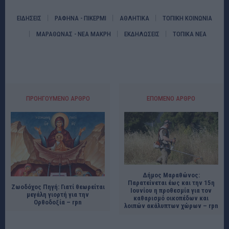
ΕΙΔΗΣΕΙΣ
ΡΑΦΗΝΑ - ΠΙΚΕΡΜΙ
ΑΘΛΗΤΙΚΑ
ΤΟΠΙΚΗ ΚΟΙΝΩΝΙΑ
ΜΑΡΑΘΩΝΑΣ - ΝΕΑ ΜΑΚΡΗ
ΕΚΔΗΛΩΣΕΙΣ
ΤΟΠΙΚΑ ΝΕΑ
ΠΡΟΗΓΟΎΜΕΝΟ ΆΡΘΡΟ
ΕΠΌΜΕΝΟ ΆΡΘΡΟ
Δήμος Μαραθώνος:
Παρατείνεται έως και την 15η
Ζωοδόχος Πηγή: Γιατί θεωρείται
Ιουνίου η προθεσμία για τον
μεγάλη γιορτή για την
καθαρισμό οικοπέδων και
Ορθοδοξία – rpn
λοιπών ακάλυπτων χώρων – rpn