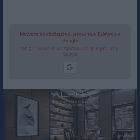
Μείνετε συνδεδεμένοι μέσω των Ειδήσεων
Google
rpn.gr Προσθήκη ως προτιμώμενης πηγής στην
Google