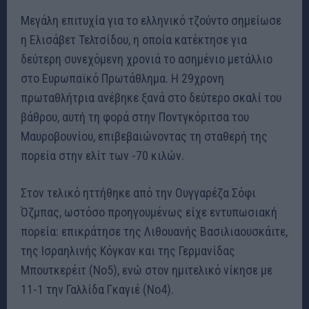
Μεγάλη επιτυχία για το ελληνικό τζούντο σημείωσε
η Ελισάβετ Τελτσίδου, η οποία κατέκτησε για
δεύτερη συνεχόμενη χρονιά το ασημένιο μετάλλιο
στο Ευρωπαϊκό Πρωτάθλημα. Η 29χρονη
πρωταθλήτρια ανέβηκε ξανά στο δεύτερο σκαλί του
βάθρου, αυτή τη φορά στην Ποντγκόριτσα του
Μαυροβουνίου, επιβεβαιώνοντας τη σταθερή της
πορεία στην ελίτ των -70 κιλών.
Στον τελικό ηττήθηκε από την Ουγγαρέζα Σόφι
Όζμπας, ωστόσο προηγουμένως είχε εντυπωσιακή
πορεία: επικράτησε της Λιθουανής Βασιλιαουσκάιτε,
της Ισραηλινής Κόγκαν και της Γερμανίδας
Μπουτκερέιτ (Νο5), ενώ στον ημιτελικό νίκησε με
11-1 την Γαλλίδα Γκαγιέ (Νο4).