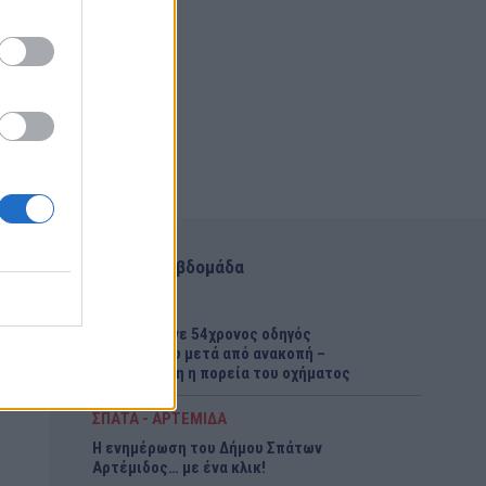
Αυτή την εβδομάδα
ΕΙΔΗΣΕΙΣ
Αίγιο: Πέθανε 54χρονος οδηγός
λεωφορείου μετά από ανακοπή –
Ανεξέλεγκτη η πορεία του οχήματος
ΣΠΑΤΑ - ΑΡΤΕΜΙΔΑ
Η ενημέρωση του Δήμου Σπάτων
Αρτέμιδος… με ένα κλικ!