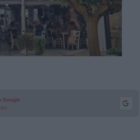
ν Google
ogle