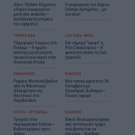
Αίγιο: Πέθανε 54χρονος
Η ενημέρωση του Δήμου
οδηγός λεωφορείου
Σπάτων Αρτέμιδος… με
μετά από ανακοπή –
ένα κλικ!
Ανεξέλεγκτη η πορεία
του οχήματος
ΤΟΠΙΚΑ ΝΕΑ
Life Style -Μόδα
Υδροφόρες Γιώργος στο
Σαν σήμερα ”έφυγε” η
Πικέρμι – Η πρώτη
Ρίτα Σακελλαρίου – Η
επιλογή για αξιόπιστη
φωνή που έκανε τη ζωή
τροφοδοσία νερού στην
τραγούδι
Ανατολική Αττική
ΕΚΔΗΛΩΣΕΙΣ
ΕΙΔΗΣΕΙΣ
Ραφήνα: Μουσική βραδιά
Νέα τοπική αργία στις 26
από τη Φιλόπτωχο
Οκτωβρίου με
Αδελφότητα της
Προεδρικό Διάταγμα –
Θεοτόκου στα
Ποιους αφορά
Περιβολάκια
ΣΠΑΤΑ - ΑΡΤΕΜΙΔΑ
ΕΙΔΗΣΕΙΣ
Τροχαίο στον
Χανιά: Ηλικιωμένη έφυγε
περιφερειακό Σπάτων –
από αστυνομικό τμήμα
Καθυστερήσεις προς
ενώ βρισκόταν σε
Αθήνα
σύγχυση – Βρέθηκε