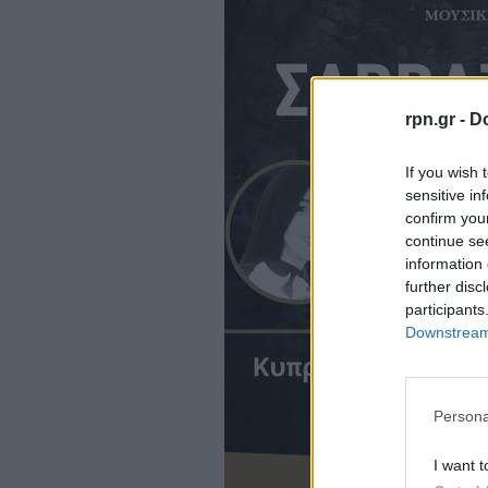
rpn.gr -
Do
If you wish 
sensitive in
confirm you
continue se
information 
further disc
participants
Downstream 
Persona
I want t