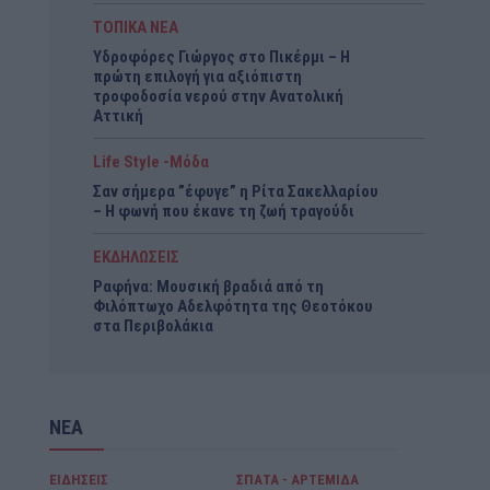
ΤΟΠΙΚΑ ΝΕΑ
Υδροφόρες Γιώργος στο Πικέρμι – Η
πρώτη επιλογή για αξιόπιστη
τροφοδοσία νερού στην Ανατολική
Αττική
Life Style -Μόδα
Σαν σήμερα ”έφυγε” η Ρίτα Σακελλαρίου
– Η φωνή που έκανε τη ζωή τραγούδι
ΕΚΔΗΛΩΣΕΙΣ
Ραφήνα: Μουσική βραδιά από τη
Φιλόπτωχο Αδελφότητα της Θεοτόκου
στα Περιβολάκια
ΝΕΑ
ΕΙΔΗΣΕΙΣ
ΣΠΑΤΑ - ΑΡΤΕΜΙΔΑ