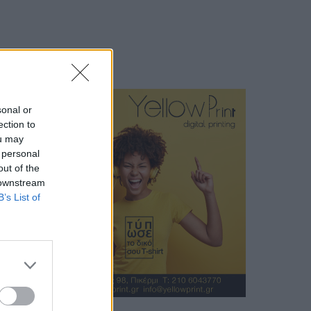
sonal or
ection to
ou may
 personal
out of the
 downstream
B’s List of