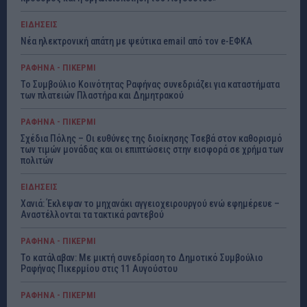
ΕΙΔΗΣΕΙΣ
Νέα ηλεκτρονική απάτη με ψεύτικα email από τον e-ΕΦΚΑ
ΡΑΦΗΝΑ - ΠΙΚΕΡΜΙ
Το Συμβούλιο Κοινότητας Ραφήνας συνεδριάζει για καταστήματα
των πλατειών Πλαστήρα και Δημητρακού
ΡΑΦΗΝΑ - ΠΙΚΕΡΜΙ
Σχέδια Πόλης – Οι ευθύνες της διοίκησης Τσεβά στον καθορισμό
των τιμών μονάδας και οι επιπτώσεις στην εισφορά σε χρήμα των
πολιτών
ΕΙΔΗΣΕΙΣ
Χανιά: Έκλεψαν το μηχανάκι αγγειοχειρουργού ενώ εφημέρευε –
Αναστέλλονται τα τακτικά ραντεβού
ΡΑΦΗΝΑ - ΠΙΚΕΡΜΙ
Το κατάλαβαν: Με μικτή συνεδρίαση το Δημοτικό Συμβούλιο
Ραφήνας Πικερμίου στις 11 Αυγούστου
ΡΑΦΗΝΑ - ΠΙΚΕΡΜΙ