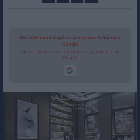
Μείνετε συνδεδεμένοι μέσω των Ειδήσεων
Google
rpn.gr Προσθήκη ως προτιμώμενης πηγής στην
Google