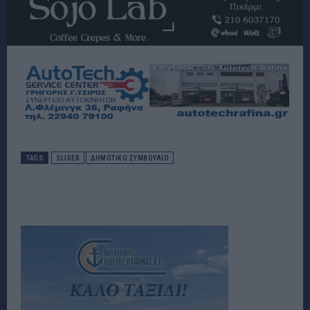
TAGS
SLIDER
ΔΗΜΟΤΙΚΌ ΣΥΜΒΟΎΛΙΟ