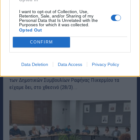
I want to opt-out of Collection, Use,
Retention, Sale, and/or Sharing of my
Personal Data that Is Unrelated with the
Purposes for which it was collected.
Opted Out
CONFIRM
Δημοτικό Συμβούλιο Ραφήνας Πικερμίου:
«Ενδελεχώς» το απόλυτο… μπάχαλο! – rpn
Παραπολιτικά
29 Μαρτίου, 2025
Data Deletion
Data Access
Privacy Policy
Κι ενώ πιστεύαμε ότι τα χειρότερα στις συνεδριάσεις
των Δημοτικών Συμβουλίων Ραφήνας Πικερμίου τα
είχαμε δει, στο χθεσινό (28/3)...