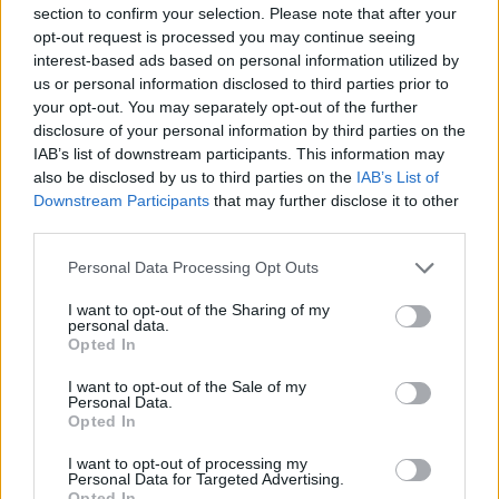
section to confirm your selection. Please note that after your
opt-out request is processed you may continue seeing
interest-based ads based on personal information utilized by
us or personal information disclosed to third parties prior to
your opt-out. You may separately opt-out of the further
Παρακολουθήστε ζωντανά το Δημοτικό
disclosure of your personal information by third parties on the
Συμβούλιο Ραφήνας Πικερμίου μέσω του RPN
IAB’s list of downstream participants. This information may
also be disclosed by us to third parties on the
IAB’s List of
ΡΑΦΗΝΑ - ΠΙΚΕΡΜΙ
28 Αυγούστου, 2025
Downstream Participants
that may further disclose it to other
third parties.
Tο Δημοτικό Συμβούλιο Ραφήνας Πικερμίου συνεδριάζει
σήμερα Πέμπτη 28 Αυγούστου 2025 και ώρα 20:00 σε
Personal Data Processing Opt Outs
μεικτή (διά ζώσης και...
I want to opt-out of the Sharing of my
personal data.
Opted In
I want to opt-out of the Sale of my
Personal Data.
Opted In
I want to opt-out of processing my
Personal Data for Targeted Advertising.
Opted In