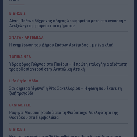
ΕΙΔΗΣΕΙΣ
Αίγιο: Πέθανε 54χρονος οδηγός λεωφορείου μετά από ανακοπή –
Ανεξέλεγκτη η πορεία του οχήματος
ΣΠΑΤΑ - ΑΡΤΕΜΙΔΑ
Η ενημέρωση του Δήμου Σπάτων Αρτέμιδος… με ένα κλικ!
ΤΟΠΙΚΑ ΝΕΑ
Υδροφόρες Γιώργος στο Πικέρμι – Η πρώτη επιλογή για αξιόπιστη
τροφοδοσία νερού στην Ανατολική Αττική
Life Style -Μόδα
Σαν σήμερα ”έφυγε” η Ρίτα Σακελλαρίου – Η φωνή που έκανε τη
ζωή τραγούδι
ΕΚΔΗΛΩΣΕΙΣ
Ραφήνα: Μουσική βραδιά από τη Φιλόπτωχο Αδελφότητα της
Θεοτόκου στα Περιβολάκια
ΕΙΔΗΣΕΙΣ
Νέα τοπική αργία στις 26 Οκτωβρίου με Προεδρικό Διάταγμα –