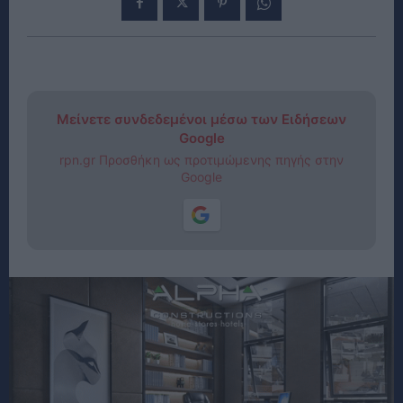
Μείνετε συνδεδεμένοι μέσω των Ειδήσεων
Google
rpn.gr Προσθήκη ως προτιμώμενης πηγής στην
Google