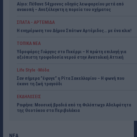
Αίγιο: Πέθανε 54χρονος οδηγός λεωφορείου μετά από
ανακοπή – Ανεξέλεγκτη η πορεία του οχήματος
ΣΠΑΤΑ - ΑΡΤΕΜΙΔΑ
Η ενημέρωση του Δήμου Σπάτων Αρτέμιδος… με ένα κλικ!
ΤΟΠΙΚΑ ΝΕΑ
Υδροφόρες Γιώργος στο Πικέρμι – Η πρώτη επιλογή για
αξιόπιστη τροφοδοσία νερού στην Ανατολική Αττική
Life Style -Μόδα
Σαν σήμερα ”έφυγε” η Ρίτα Σακελλαρίου – Η φωνή που
έκανε τη ζωή τραγούδι
ΕΚΔΗΛΩΣΕΙΣ
Ραφήνα: Μουσική βραδιά από τη Φιλόπτωχο Αδελφότητα
της Θεοτόκου στα Περιβολάκια
ΝΕΑ