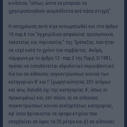
κινδύνου, “ούτως ώστε να μπορούν να
χρησιμοποιηθούν ανεμπόδιστα ανά πάσα στιγμή”.
Η υποχρέωση αυτή είχε ενσωματωθεί και στο άρθρο
10 παρ.6 του “εγχειρίδιου ασφαλείας προσωπικού,
πελατείας και περιουσίας” της Τράπεζας, που ήταν
σε ισχύ κατά το χρόνο του συμβάντος. Ακόμη,
σύμφωνα με το άρθρο 12 -παρ.2 της ΠυρΔ 3/1981,
πρέπει να τοποθετείται υδροδοτικό πυροσβεστικό
δίκτυο σε αίθουσες συγκεντρώσεως κοινού των
κατηγοριών Β’ και Γ (χωρητικότητας 201 ατόμων
και άνω, δηλαδή όχι της κατηγορίας Α’, όπως εν
προκειμένω) και, επί πλέον, α) σε αίθουσες
συγκεντρώσεως κοινού ανεξαρτήτως κατηγορίας,
εφ’ όσον βρίσκονται σε όροφο κτιρίου που
υπερβαίνει σε ύψος τα 20 μέτρα και β) σε αίθουσες