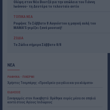
Θλίψη στον Νέο Βουτζά για την απώλεια του Γιάννη
Ιωάννου- τη Δευτέρα το τελευταίο αντίο
ΤΟΠΙΚΑ ΝΕΑ
Ραφήνα: Το Σάββατο 8 Αυγούστου η μαγική αυλή του
MAMA’S γεμίζει ξανά μουσική!
ΖΩΔΙΑ
Τα Ζώδια σήμερα Σάββατο 8/8
ΝΕΑ
ΡΑΦΗΝΑ - ΠΙΚΕΡΜΙ
Χρήστος Τσεμπέρης: «Προεδρείο για γέλια και για κλάματα»
ΕΙΔΗΣΕΙΣ
Συναγερμός στον Λυκαβηττό: Βρέθηκε σορός μέσα σε σπηλιά
κοντά στους Αγίους Ισιδώρους