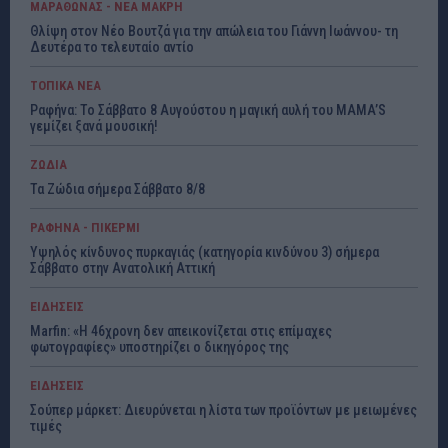
ΜΑΡΑΘΩΝΑΣ - ΝΕΑ ΜΑΚΡΗ
Θλίψη στον Νέο Βουτζά για την απώλεια του Γιάννη Ιωάννου- τη
Δευτέρα το τελευταίο αντίο
ΤΟΠΙΚΑ ΝΕΑ
Ραφήνα: Το Σάββατο 8 Αυγούστου η μαγική αυλή του MAMA’S
γεμίζει ξανά μουσική!
ΖΩΔΙΑ
Τα Ζώδια σήμερα Σάββατο 8/8
ΡΑΦΗΝΑ - ΠΙΚΕΡΜΙ
Υψηλός κίνδυνος πυρκαγιάς (κατηγορία κινδύνου 3) σήμερα
Σάββατο στην Ανατολική Αττική
ΕΙΔΗΣΕΙΣ
Marfin: «Η 46χρονη δεν απεικονίζεται στις επίμαχες
φωτογραφίες» υποστηρίζει ο δικηγόρος της
ΕΙΔΗΣΕΙΣ
Σούπερ μάρκετ: Διευρύνεται η λίστα των προϊόντων με μειωμένες
τιμές