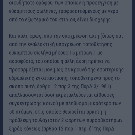
οιουδήποτε ορόφου, των οποίων η προσέγγιση με
εύκαμπτους σωλήνες, τροφοδοτούμενους με νερό
από το εξωτερικό του κτιρίου, είναι δυσχερής.
Και πάλι, όμως, από την υποχρέωση αυτή (όπως και
από την εναλλακτική υποχρέωση τοποθέτησης
εύκαμπτου σωλήνα μήκους 15 μέτρων,1 με
ακροφύσιο, του οποίου η άλλη άκρη πρέπει να
προσαρμόζεται μονίμως σε κρουνό της εσωτερικής
υδραυλικής εγκατάστασης, τοποθετημένο προς το
σκοπό αυτό, άρθρο 12 παρ.3 της ΠυρΔ 3/1981)
απαλλάσσονται όσοι εκμεταλλεύονται αίθουσες
συγκέντρωσης κοινού με πληθυσμό μικρότερο των
50 ατόμων, στις οποίες θεωρείται αρκετή η
πρόβλεψη τουλάχιστον 2 φορητών πυροσβεστήρων
ξηράς κόνεως (άρθρο 12 παρ.1 περ. δ’ της ΠυρΔ