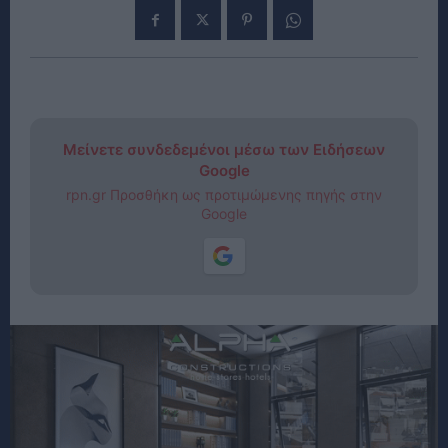
Μείνετε συνδεδεμένοι μέσω των Ειδήσεων
Google
rpn.gr Προσθήκη ως προτιμώμενης πηγής στην
Google