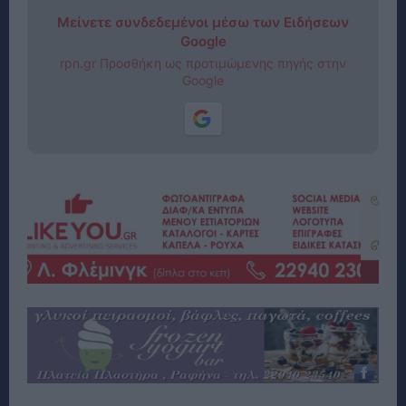
Μείνετε συνδεδεμένοι μέσω των Ειδήσεων
Google
rpn.gr Προσθήκη ως προτιμώμενης πηγής στην
Google