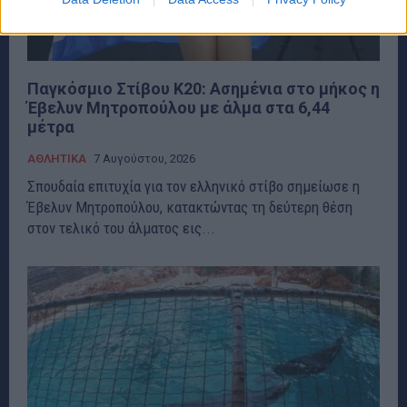
Παγκόσμιο Στίβου Κ20: Ασημένια στο μήκος η
Έβελυν Μητροπούλου με άλμα στα 6,44
μέτρα
ΑΘΛΗΤΙΚΑ
7 Αυγούστου, 2026
Σπουδαία επιτυχία για τον ελληνικό στίβο σημείωσε η
Έβελυν Μητροπούλου, κατακτώντας τη δεύτερη θέση
στον τελικό του άλματος εις...