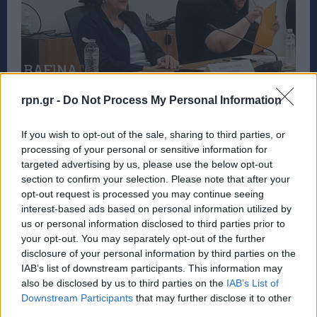
rpn.gr -
Do Not Process My Personal Information
Δεν πραγματοποιήθηκε λόγω έλλειψης
If you wish to opt-out of the sale, sharing to third parties, or
απαρτίας το Δημοτικό Συμβούλιο Ραφήνας-
processing of your personal or sensitive information for
Πικερμίου της Πέμπτης 6 Αυγούστου
targeted advertising by us, please use the below opt-out
section to confirm your selection. Please note that after your
ΡΑΦΗΝΑ - ΠΙΚΕΡΜΙ
7 Αυγούστου, 2026
opt-out request is processed you may continue seeing
Δεν πραγματοποιήθηκε η προγραμματισμένη συνεδρίαση
interest-based ads based on personal information utilized by
του Δημοτικού Συμβουλίου Ραφήνας-Πικερμίου την
us or personal information disclosed to third parties prior to
Πέμπτη 6 Αυγούστου 2026, καθώς δεν συγκεντρώθηκε ο
your opt-out. You may separately opt-out of the further
απαιτούμενος...
disclosure of your personal information by third parties on the
IAB’s list of downstream participants. This information may
also be disclosed by us to third parties on the
IAB’s List of
Downstream Participants
that may further disclose it to other
third parties.