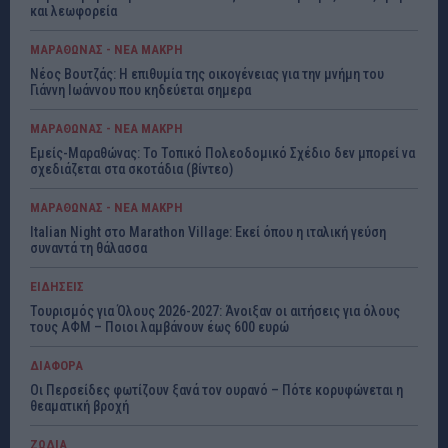
και λεωφορεία
ΜΑΡΑΘΩΝΑΣ - ΝΕΑ ΜΑΚΡΗ
Νέος Βουτζάς: Η επιθυμία της οικογένειας για την μνήμη του
Γιάννη Ιωάννου που κηδεύεται σημερα
ΜΑΡΑΘΩΝΑΣ - ΝΕΑ ΜΑΚΡΗ
Εμείς-Μαραθώνας: Το Τοπικό Πολεοδομικό Σχέδιο δεν μπορεί να
σχεδιάζεται στα σκοτάδια (βίντεο)
ΜΑΡΑΘΩΝΑΣ - ΝΕΑ ΜΑΚΡΗ
Italian Night στο Marathon Village: Εκεί όπου η ιταλική γεύση
συναντά τη θάλασσα
ΕΙΔΗΣΕΙΣ
Τουρισμός για Όλους 2026-2027: Άνοιξαν οι αιτήσεις για όλους
τους ΑΦΜ – Ποιοι λαμβάνουν έως 600 ευρώ
ΔΙΑΦΟΡΑ
Οι Περσείδες φωτίζουν ξανά τον ουρανό – Πότε κορυφώνεται η
θεαματική βροχή
ΖΩΔΙΑ