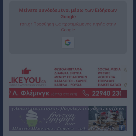
Μείνετε συνδεδεμένοι μέσω των Ειδήσεων
Google
rpn.gr Προσθήκη ως προτιμώμενης πηγής στην
Google