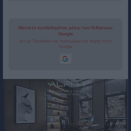
Μείνετε συνδεδεμένοι μέσω των Ειδήσεων
Google
rpn.gr Προσθήκη ως προτιμώμενης πηγής στην
Google