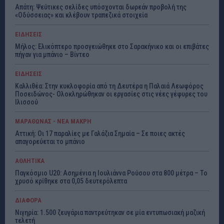
Απάτη: Ψεύτικες σελίδες υπόσχονται δωρεάν προβολή της
«Οδύσσειας» και κλέβουν τραπεζικά στοιχεία
ΕΙΔΗΣΕΙΣ
Μήλος: Ελικόπτερο προσγειώθηκε στο Σαρακήνικο και οι επιβάτες
πήγαν για μπάνιο – Βίντεο
ΕΙΔΗΣΕΙΣ
Καλλιθέα: Στην κυκλοφορία από τη Δευτέρα η Παλαιά Λεωφόρος
Ποσειδώνος- Ολοκληρώθηκαν οι εργασίες στις νέες γέφυρες του
Ιλισσού
ΜΑΡΑΘΩΝΑΣ - ΝΕΑ ΜΑΚΡΗ
Αττική: Οι 17 παραλίες με Γαλάζια Σημαία – Σε ποιες ακτές
απαγορεύεται το μπάνιο
ΑΘΛΗΤΙΚΑ
Παγκόσμιο U20: Ασημένια η Ιουλιάννα Ρούσου στα 800 μέτρα – Το
χρυσό κρίθηκε στα 0,05 δευτερόλεπτα
ΔΙΑΦΟΡΑ
Νιγηρία: 1.500 ζευγάρια παντρεύτηκαν σε μία εντυπωσιακή μαζική
τελετή