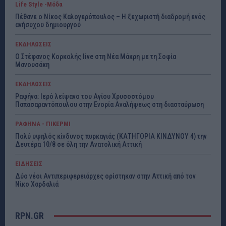
Life Style -Μόδα
Πέθανε ο Νίκος Καλογερόπουλος – Η ξεχωριστή διαδρομή ενός
ανήσυχου δημιουργού
ΕΚΔΗΛΩΣΕΙΣ
Ο Στέφανος Κορκολής live στη Νέα Μάκρη με τη Σοφία
Μανουσάκη
ΕΚΔΗΛΩΣΕΙΣ
Ραφήνα: Ιερό λείψανο του Αγίου Χρυσοστόμου
Παπασαραντόπουλου στην Ενορία Αναλήψεως στη διασταύρωση
ΡΑΦΗΝΑ - ΠΙΚΕΡΜΙ
Πολύ υψηλός κίνδυνος πυρκαγιάς (ΚΑΤΗΓΟΡΙΑ ΚΙΝΔΥΝΟΥ 4) την
Δευτέρα 10/8 σε όλη την Ανατολική Αττική
ΕΙΔΗΣΕΙΣ
Δύο νέοι Αντιπεριφερειάρχες ορίστηκαν στην Αττική από τον
Νίκο Χαρδαλιά
RPN.GR