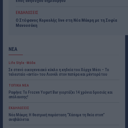
ενός ανήσυχου δημιουργού
ΕΚΔΗΛΩΣΕΙΣ
Ο Στέφανος Κορκολής live στη Νέα Μάκρη με τη Σοφία
Μανουσάκη
ΝΕΑ
Life Style -Μόδα
Σε στενό οικογενειακό κύκλο η κηδεία του Χόρχε Μέσι – Το
τελευταίο «αντίο» του Λιονέλ στον πατέρα και μέντορά του
ΤΟΠΙΚΑ ΝΕΑ
Ραφήνα: Το Frozen Yogurt Bar γιορτάζει 14 χρόνια δροσιάς και
απόλαυσης!
ΕΚΔΗΛΩΣΕΙΣ
Νέα Μάκρη: Η θεατρική παράσταση “Χάσαμε τη θεία στοπ”
αναβάλλεται