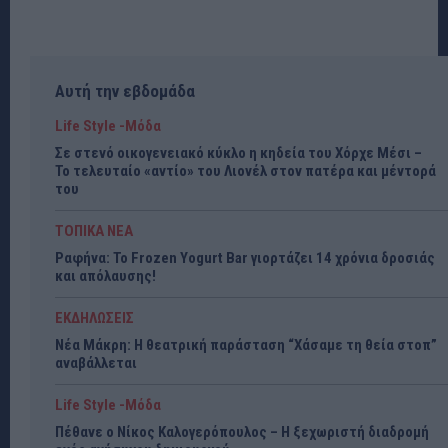
Αυτή την εβδομάδα
Life Style -Μόδα
Σε στενό οικογενειακό κύκλο η κηδεία του Χόρχε Μέσι –
Το τελευταίο «αντίο» του Λιονέλ στον πατέρα και μέντορά
του
ΤΟΠΙΚΑ ΝΕΑ
Ραφήνα: Το Frozen Yogurt Bar γιορτάζει 14 χρόνια δροσιάς
και απόλαυσης!
ΕΚΔΗΛΩΣΕΙΣ
Νέα Μάκρη: Η θεατρική παράσταση “Χάσαμε τη θεία στοπ”
αναβάλλεται
Life Style -Μόδα
Πέθανε ο Νίκος Καλογερόπουλος – Η ξεχωριστή διαδρομή